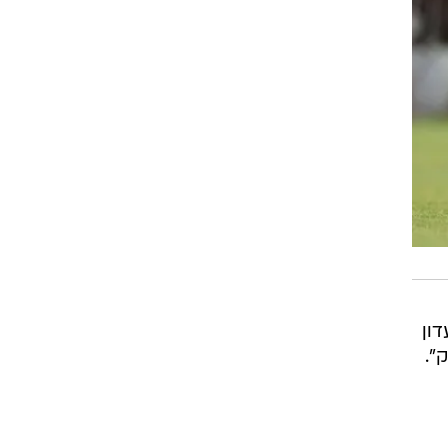
עדון
".