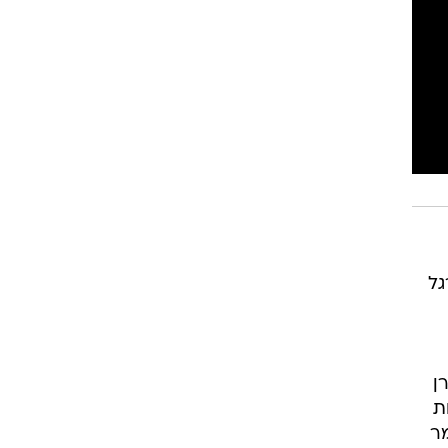
רוגבי וקריקט
גולף
ביליארד
תקצירים
גל
ן
ת
מר