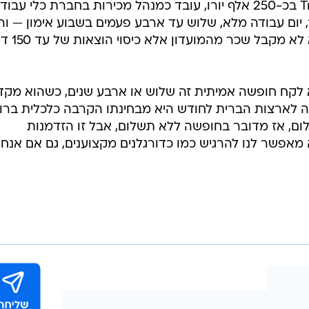
קילקולי, שמוערך ב- Transfermarkt בכ-250 אלף יורו, עובד כמנהל מכירות בחברת כלי עבו
יומו מתחיל ב-7:30 בבוקר, יום עבודה מלא, שלוש עד ארבע פעמים בשבוע אימון — ו
חוזר הביתה רק בסביבות 21:00. הוא לא 
א לקח חופשה אמיתית זה שלוש או ארבע שנים, כשהוא מקד
אה לארצות הברית לחודש היא מבחינתו הקרבה כלכלית ברו
ום, אז מדובר בחופשה ללא תשלום, אבל זו הזדמנות
אפשר לנו להרגיש כמו כדורגלנים מקצוענים, גם אם אנחנ