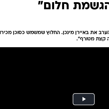
הגשמת חלום"
ענפים נוספים
לוח שידורים
החידה של ספור
ארכיון מדורים
כתבו לנו
ערב את באיירן מינכן. החלוץ שמשמש כסוכן מכירו
ה קצת מטורף".