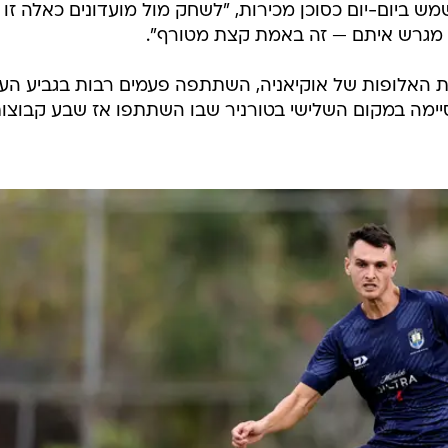
גוס קילקולי, בן ה-29, שמשמש ביום-יום כסוכן מכירות, "לשחק מול מועדונים כאלה זו
ו מגרש איתם — זה באמת קצת מטורף".
זכתה 13 פעמים בליגת האלופות של אוקיאניה, השתתפה פעמים רבות בגביע ה
ים מאז 2006. ב-2014 אף סיימה במקום השלישי בטורניר שבו השתתפו אז שבע קבוצו