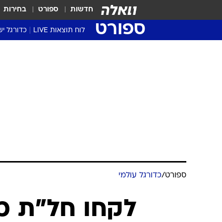
חדשות
ספורט
בחירות
ספורט
לוח תוצאות LIVE
כדורגל יש
ליגת העל Winner
סטט' ליגת
גביע המדי
גביע הטוט
שגרירים
נבחרות י
ליגה לאומ
ליגה א'
ספורט
/
כדורגל עולמי
לקחו חל"ת כ