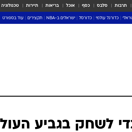
תרבות
סלבס
כסף
אוכל
בריאות
תיירות
טכנולוגיה
ראלי
כדורגל עולמי
כדורסל
ישראלים ב-NBA
תקצירים
עוד בספורט
ליגה אנגלית
ליגת העל
דני אבדיה
מונדיאל 2026
 העל
ליגה ספרדית
דאבל דריבל
NBA
נה
ליגה איטלקית
יורוליג וכדורסל אירופי
טבלאות
ו
ליגה גרמנית
ליגה לאומית
פודקאסטים
ליגה צרפתית
נבחרות ישראל בכדורסל
מסכמים מחזור
שראל
ליגת האלופות
כדורסל נשים
אבא של שבת
ית
הליגה האירופית
מעל הטבעת
דרום אמריקה
סערה בממלכה
טניס
טראש טוק
ספורט אמריקא
די לשחק בגביע העול
פוקר