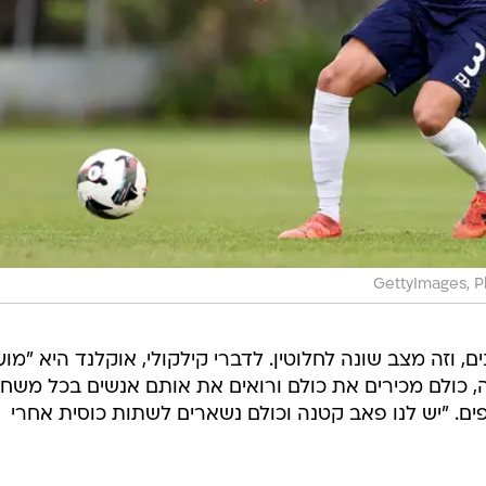
GettyImages, Ph
נה התרחב ל-32 מועדונים, וזה מצב שונה לחלוטין. לדברי קילקולי, אוקלנד היא "מו
כולם מכירים את כולם ורואים את אותם אנשים בכל משחק
חקים מול 200 עד 2,000 צופים. "יש לנו פאב קטנה וכולם נשארים לשתות כוסית אחרי