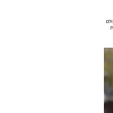
עולם
ת