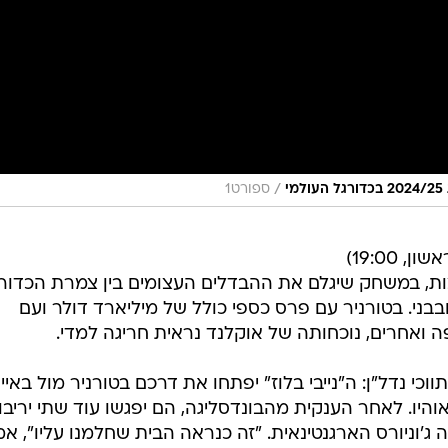
/
י
ספורט1
אוקלנד סיטי הקטנה תשחק הערב (ראשון, 19:00)
וצות, במשחק שיגלם את ההבדלים העצומים בין צמרת הכדור
בני. בטורניר עם פרס כספי כולל של מיליארד דולר ועם
פה ואחרים, נוכחותה של אוקלנד נראית חריגה למדי.
ווכי נדל"ן: ה"נייבי בלוז" יפתחו את דרכם בטורניר מול באייר
 אוהיו. לאחר הענקית מהבונדסליגה, הם יפגשו עוד שתי יריבו
ג'וניורס הארגנטינאית. "זה כנראה הבית שחלמנו עליו", א