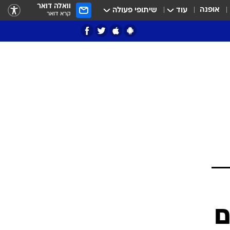
וואלה דואר
אופנה
עוד
שיתופי פעולה
קרא דואר
ציון 3
דאבל דריבל
י
ם