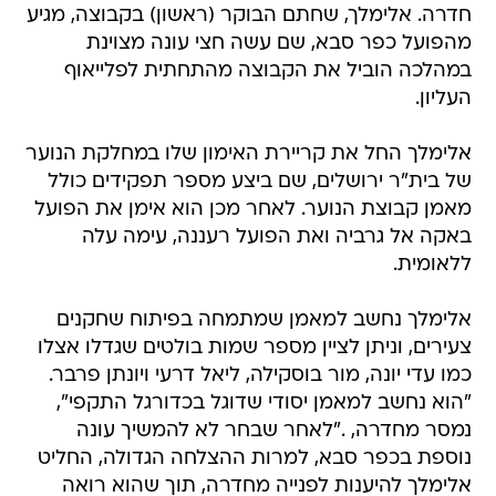
במהלכה הוביל את הקבוצה מהתחתית לפלייאוף
העליון.
אלימלך החל את קריירת האימון שלו במחלקת הנוער
של בית"ר ירושלים, שם ביצע מספר תפקידים כולל
מאמן קבוצת הנוער. לאחר מכן הוא אימן את הפועל
באקה אל גרביה ואת הפועל רעננה, עימה עלה
ללאומית.
אלימלך נחשב למאמן שמתמחה בפיתוח שחקנים
צעירים, וניתן לציין מספר שמות בולטים שגדלו אצלו
כמו עדי יונה, מור בוסקילה, ליאל דרעי ויונתן פרבר.
"הוא נחשב למאמן יסודי שדוגל בכדורגל התקפי",
נמסר מחדרה, ."לאחר שבחר לא להמשיך עונה
נוספת בכפר סבא, למרות ההצלחה הגדולה, החליט
אלימלך להיענות לפנייה מחדרה, תוך שהוא רואה
אתגר גדול בהגעה למועדון שירד ללאומית אחרי 7
שנים בליגת העל".