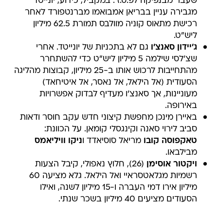
שעבר מבנפיקה לפ.ס.ז'. במקביל, כידוע, יונייטד
מגבירה עניין בבריאן אמבואמו מברנטפורד לאחר
רכישת מתאוס קוניה מוולבס תמורת 62.5 מיליון
ליש"ט.
ג'יידון סאנצ'ו
גם לא בתכניות של יונייטד. אחרי
שצ'לסי שילמה 5 מיליון ליש"ט כדי להשתחרר
מהתחייבות לרכוש אותו ב-25 מיליון, קבוצות מהליגה
הסעודית (אל הילאל, אל נאסר, אל איטיחאד)
מעוניינות, אך סאנצ'ו מעדיף לבדוק אפשרויות
באירופה.
באיירן מינכן מחפשת קיצוני חדש עקב חוסר ודאות
סביב לירוי סאנה וקינגסלי קומאן. על הכוונת:
טאקפוסה קובו
מריאל סוסיאדד ו
ניקו וויליאמס
מבילבאו.
ויקטור אוסימן
(26), חלוץ נאפולי, קיבל הצעות
רשמיות מגלאטסראיי ואל הילאל. גלא מציעה 60
מיליון אירו דמי העברה ו-15 מיליון לשנה, ואילו
הסעודים מציעים 40 מיליון בשכר שנתי.