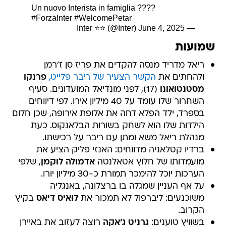
Un nuovo Interista in famiglia ????
#ForzaInter
#WelcomePetar
June 4, 2025
— Inter ⭐⭐ (@Inter)
שמועות
ריאל מדריד מנסה להקדים את פריז סן ז'רמן
ולהחתים את
הקשר הצעיר של ריבר פלייט,
פרנקו
מסטנטואונו
(17), לפני מונדיאל המועדונים. סעיף
השחרור שלו עומד על 40 מיליון אירו. לפי דיווחים
בספרד, ילד הפלא דחה את אלופת אירופה, שכן חלום
הילדות שלו הוא לשחק בשורות הבלאנקוס. כעת
מנהלת ריאל משא ומתן עם ריבר על רכישתו.
ברדיו קטלאניה מדווחים: האנזי פליק הציע את
מועמדותו של חלוץ אטאלנטה
אדמולה לוקמן
, שלפי
הערכות יוכל להימכר תמורת כ-30 מיליון יורו.
על אף העניין שמגלה בו ברצלונה, באנגליה
משוכנעים: ליברפול לא תמכור את
לואיס דיאס
בקיץ
הקרוב.
בשוויץ טוענים:
גרניט ג'אקה
רוצה לעזוב את באיירן