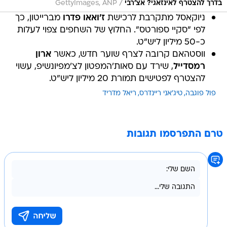
/
בדרך להצטרף לאינזאגי? אצ'רבי
GettyImages, ANP
ניוקאסל מתקרבת לרכישת
ז'ואאו פדרו
מברייטון, כך
לפי "סקיי ספורטס". החלוץ של השחפים צפוי לעלות
כ-50 מיליון ליש"ט.
ווסטהאם קרובה לצרף שוער חדש, כאשר
ארון
רמסדייל
, שירד עם סאות'המפטון לצ'מפיונשיפ, עשוי
להצטרף לפטישים תמורת 20 מיליון ליש"ט.
פול פוגבה
טיג'אני ריינדרס
ריאל מדריד
טרם התפרסמו תגובות