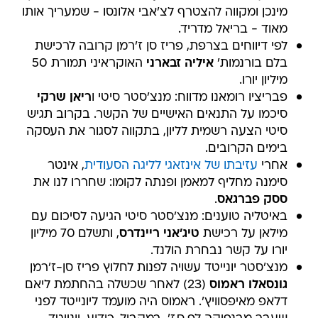
מינכן ומקווה להצטרף לצ'אבי אלונסו - שמעריך אותו
מאוד - בריאל מדריד.
לפי דיווחים בצרפת, פריז סן ז'רמן קרובה לרכישת
בלם בורנמות'
איליה זבארני
האוקראיני תמורת 50
מיליון יורו.
פבריציו רומאנו מדווח: מנצ'סטר סיטי ו
ריאן שרקי
סיכמו על התנאים האישיים של הקשר. בקרוב תגיש
סיטי הצעה רשמית לליון, בתקווה לסגור את העסקה
בימים הקרובים.
אחרי
עזיבתו של אינזאגי לליגה הסעודית
, אינטר
סימנה מחליף למאמן ופנתה לקומו: שחררו לנו את
ססק פברגאס
.
באיטליה טוענים: מנצ'סטר סיטי הגיעה לסיכום עם
מילאן על רכישת
טיג'אני ריינדרס
, ותשלם 70 מיליון
יורו על קשר נבחרת הולנד.
מנצ'סטר יונייטד עשויה לפנות לחלוץ פריז סן-ז'רמן
גונסאלו ראמוס
(23) לאחר שכשלה בהחתמת ליאם
דלאפ מאיפסוויץ'. ראמוס היה מועמד ליונייטד לפני