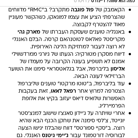
/
כמה הוא שווה? ריינדרס
רויטרס
הקאמבק של
פול פוגבה
מתקרב? ב"RMC" מדווחים
שהצרפתי הציע את עצמו למונאקו, כשהקשר מעוניין
מאוד להצטרף לקבוצה.
באנגליה טוענים שעסקת העברתו של
מארק גהי
מקריסטל פאלאס לטוטנהאם קרסה. הבלם האנגלי
לא רוצה לעבור למחזיקת הליגה האירופית.
דיווח מסקרן מטורקיה: הגעתו של גיורגי ממרדשווילי
אמנם לא תשפיע בעונה הקרובה על מעמדו של
אליסון
בליברפול, אבל בגלאטסראיי סימנו את השוער
הברזילאי לעונה הבאה.
עוד בליברפול, ב"טוטו מרקטו" טוענים שליברפול
הצטרפה למרוץ אחר
רפאל לאאו
, זאת בעקבות
האפשרות שלואיס דיאס יעזוב בקיץ את אלופת
הפרמיירליג.
אחרי שויתרה על ג'יידון סאנצ'ו שישוב למנצ'סטר
יונייטד, צ'לסי סימנה את שחקן הכנף הבא שהיא
רוצה. ב"סקיי ספורטס" דווח שהבלוז יגישו הצעה
לבורוסיה דורטמונד עבור
ג'יימי גיטנס
האנגלי. גם