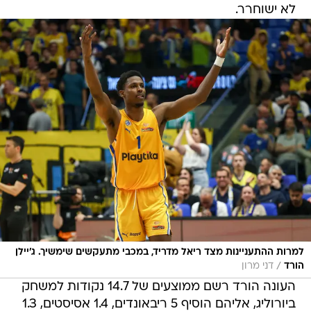
לא ישוחרר.
למרות ההתעניינות מצד ריאל מדריד, במכבי מתעקשים שימשיך. ג'יילן
/
הורד
דני מרון
העונה הורד רשם ממוצעים של 14.7 נקודות למשחק
ביורוליג, אליהם הוסיף 5 ריבאונדים, 1.4 אסיסטים, 1.3