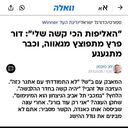
ספורט
/
כדורגל ישראלי
/
ליגת העל Winner
"האליפות הכי קשה שלי": דור
פרץ מתפוצץ מגאווה, וכבר
מתגעגע
יניב טוכמן
25.5.2025 / 5:30
המאבק עם ב"ש? "לא התמודדתי עם אתגר כזה".
העזיבה של זהבי? "יהיה קשה בחדר ההלבשה".
הלחץ? "במכבי תל אביב הניצחון הוא המינימום".
שחקן העונה? "אני רק עוד בורג". אחרי עונה
שביססה אותו כאגדה, הקשר מסביר: אתם לא
מבינים את גודל ההישג