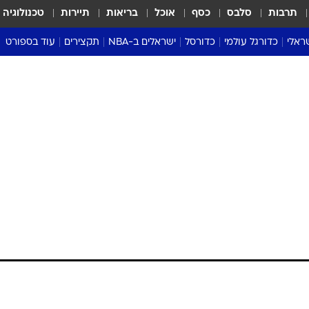
תרבות
סלבס
כסף
אוכל
בריאות
תיירות
טכנולוגיה
ראלי
כדורגל עולמי
כדורסל
ישראלים ב-NBA
תקצירים
עוד בספורט
ליגה אנגלית
ליגת העל
דני אבדיה
מונדיאל 2026
 העל
ליגה ספרדית
דאבל דריבל
NBA
נה
ליגה איטלקית
יורוליג וכדורסל אירופי
טבלאות
ו
ליגה גרמנית
ליגה לאומית
פודקאסטים
ליגה צרפתית
נבחרות ישראל בכדורסל
מסכמים מחזור
שראל
ליגת האלופות
כדורסל נשים
אבא של שבת
ית
הליגה האירופית
מעל הטבעת
דרום אמריקה
סערה בממלכה
טניס
טראש טוק
ספורט אמריקא
פוקר