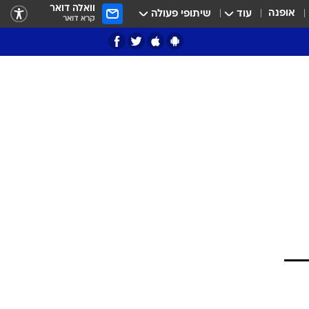
וואלה דואר
אופנה
עוד
שיתופי פעולה
קרא דואר
ציון 3
דאבל דריבל
י