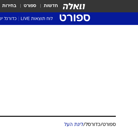
חדשות
ספורט
בחירות
ספורט
לוח תוצאות LIVE
כדורגל יש
ליגת העל Winner
סטט' ליגת
גביע המדי
גביע הטוט
שגרירים
נבחרות י
ליגה לאומ
ליגה א'
ספורט
/
כדורסל
/
ליגת העל