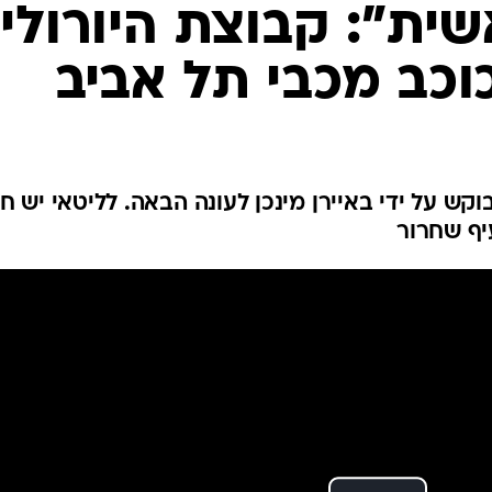
ענפים נוספים
ת": קבוצת היורוליג
לוח שידורים
כב מכבי תל אביב
החידה של ספור
ארכיון מדורים
כתבו לנו
וקש על ידי באיירן מינכן לעונה הבאה. לליטאי יש חו
יף שחרור