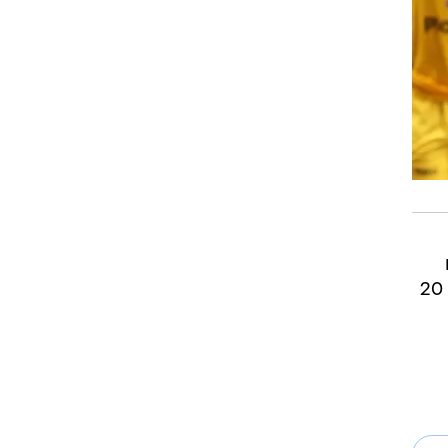
202. עם
הצהובים זכה עד כה בגביע ווינר ובגביע המדינה, בו נבחר ל-MVP של משחק הגמר אחרי שקלע 20