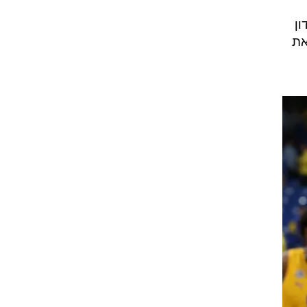
ון
את