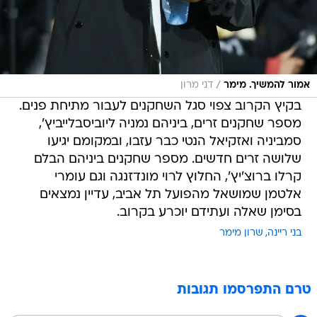
/
אמור להמשיך. מימר
דני מרון
בקיץ הקרוב צפוי סגל השחקנים לעבור מתיחת פנים.
מספר שחקנים זרים, ביניהם נמניה ליוביסבלייביץ',
סמביניה ואזקיאל הנטי כבר עזבו, ובמקומם יגיעו
שלושה זרים חדשים. מספר שחקנים ביניהם הבלם
קרלו ברוצ'יץ', החלוץ לרוי מונדזנגה וגם עומרי
אלטמן שמושאל מהפועל תל אביב, עדיין נמצאים
בסימן שאלה ועתידם יוכרע בקרוב.
בני ריינה
שרון מימר
טרם התפרסמו תגובות