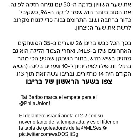
את שער השוויון בדקה ה-50 עם נגיחה חזקה לפינה.
את הטוב ביותר הוא שמר לדקה ה-96, כשקיבל
כדור ברחבה ושוב התרומם גבוה כדי לנגוח מקרוב
לרשת את שער הניצחון.
בסך הכל כבש בריבו 26 שערים ב-35 המשחקים
האחרונים שלו ב-MLS, ואחרי הצמד הלילה הוא גם
מחזיק בשיא חדש, בתור השחקן שהגיע הכי מהר
בתולדות פילדלפיה יוניון ל-10 שערים בליגה (השיא
הקודם היה 14 מחזורים, ובריבו עשה זאת תוך 13).
צפו בשער הראשון של בריבו
¡Tai Baribo marca el empate para el
@PhilaUnion
!
El delantero israelí anota el 2-2 con su
noveno tanto de la temporada, y es el líder en
la tabla de goleadores de la
@MLSes
⚽
pic.twitter.com/waDOSiiiSg