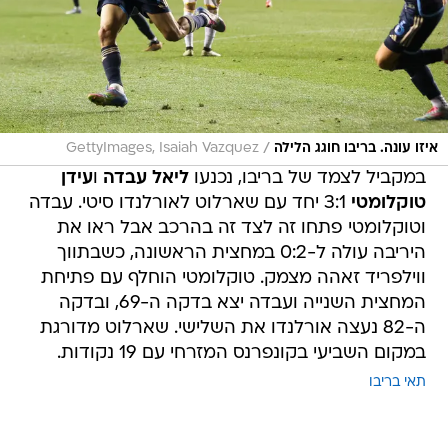
/
איזו עונה. בריבו חוגג הלילה
GettyImages, Isaiah Vazquez
במקביל לצמד של בריבו, נכנעו
ליאל עבדה
ו
עידן
טוקלומטי
3:1 יחד עם שארלוט לאורלנדו סיטי. עבדה
וטוקלומטי פתחו זה לצד זה בהרכב אבל ראו את
היריבה עולה ל-0:2 במחצית הראשונה, כשבתווך
ווילפריד זאהה מצמק. טוקלומטי הוחלף עם פתיחת
המחצית השנייה ועבדה יצא בדקה ה-69, ובדקה
ה-82 נעצה אורלנדו את השלישי. שארלוט מדורגת
במקום השביעי בקונפרנס המזרחי עם 19 נקודות.
תאי בריבו