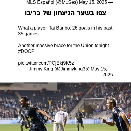
May 15, 2025
— MLS Español (@MLSes)
צפו בשער הניצחון של בריבו
What a player, Tai Baribo. 26 goals in his past
35 games
Another massive brace for the Union tonight
#DOOP
pic.twitter.com/PCjEkj9K5z
May 15,
— Jimmy King (@Jimmyking35)
2025