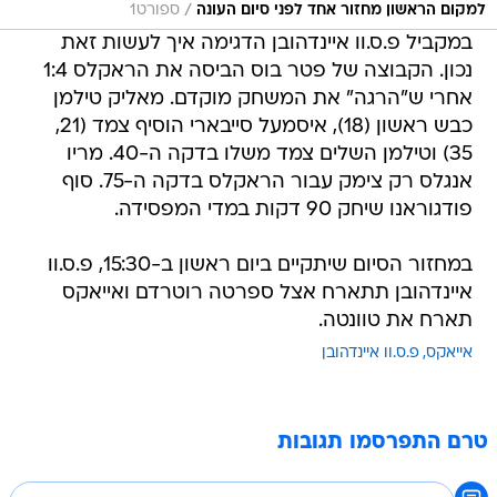
/
למקום הראשון מחזור אחד לפני סיום העונה
ספורט1
במקביל פ.ס.וו איינדהובן הדגימה איך לעשות זאת
נכון. הקבוצה של פטר בוס הביסה את הראקלס 1:4
אחרי ש"הרגה" את המשחק מוקדם. מאליק טילמן
כבש ראשון (18), איסמעל סייבארי הוסיף צמד (21,
35) וטילמן השלים צמד משלו בדקה ה-40. מריו
אנגלס רק צימק עבור הראקלס בדקה ה-75. סוף
פודגוראנו שיחק 90 דקות במדי המפסידה.
במחזור הסיום שיתקיים ביום ראשון ב-15:30, פ.ס.וו
איינדהובן תתארח אצל ספרטה רוטרדם ואייאקס
תארח את טוונטה.
אייאקס
פ.ס.וו איינדהובן
טרם התפרסמו תגובות