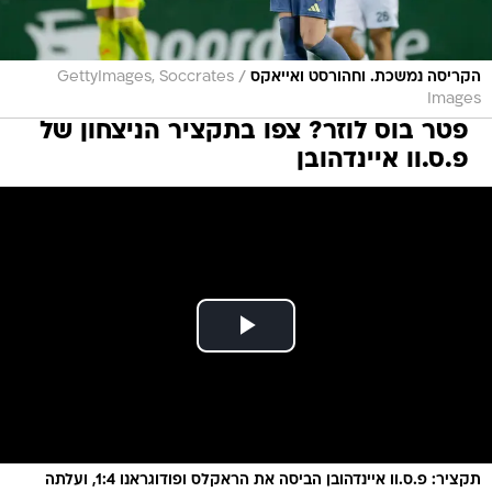
/
הקריסה נמשכת. וחהורסט ואייאקס
GettyImages, Soccrates
Images
פטר בוס לוזר? צפו בתקציר הניצחון של
פ.ס.וו איינדהובן
תקציר: פ.ס.וו איינדהובן הביסה את הראקלס ופודוגראנו 1:4, ועלתה