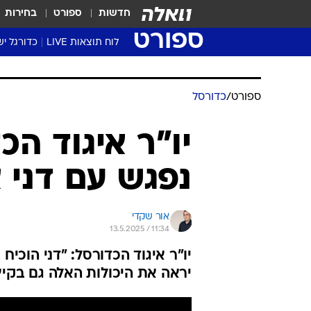
חדשות
ספורט
בחירות
ספורט
לוח תוצאות LIVE
כדורגל יש
ליגת העל Winner
סטט' ליגת
ספורט
/
כדורסל
גביע המדי
גביע הטוט
יו"ר איגוד הכ
שגרירים
נפגש עם דני 
נבחרות י
ליגה לאומ
ליגה א'
אור שקדי
13.5.2025 / 11:34
יראה את היכולות האלה גם בקי