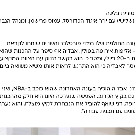
ורית בליגה
(שלישי) עם יו"ר איגוד הכדורסל, עמוס פרישמן, ומנהל הנב
ונה החולפת שלו במדי פורטלנד והשניים שוחחו לקראת
אליפות אירופה בפולין. אבדיה אף סיפר על ההכנות שהוא
מקיים לקראת פתיחת אימוני הנבחרת ב-20 ביולי, ומסר כי הוא בקשר הדוק עם הצוות המקצועי
 מסר לאבדיה כי הוא התרגש לראות אותו משיא משואה ביום
עמוס פרישמן, יו"ר איגוד הכדורסל: "דני אבדיה הוכיח בעונה האחרונה שהוא כוכב ב-NBA, ואני
גם בקיץ הקרוב. הפגישה שנערכה היום היא חלק מההכנות
פה. דני שואף להוביל את הנבחרת לקיץ מוצלח, והוא נערך
נים עם תכנית עבודה".