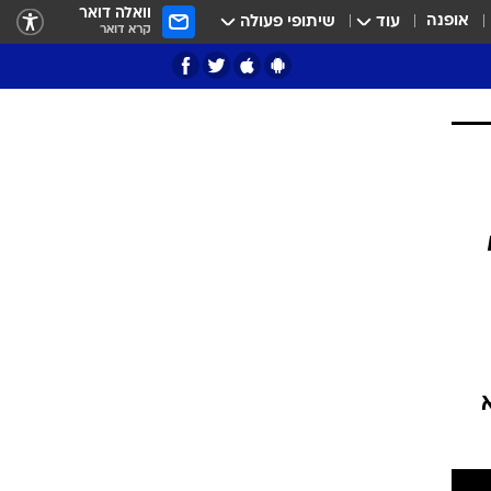
וואלה דואר
אופנה
עוד
שיתופי פעולה
קרא דואר
ציון 3
דאבל דריבל
שהוא
י