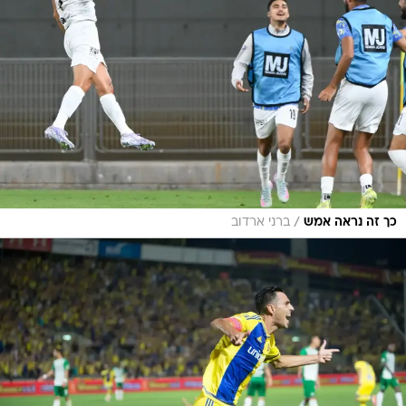
/
כך זה נראה אמש
ברני ארדוב