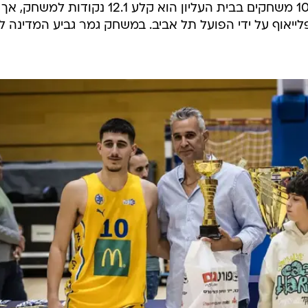
קבוצת הנוער של מכבי תל אביב. ב-10 משחקים בבית העליון הוא קלע 12.1 נקודות למשחק, אך
ייאוף על ידי הפועל תל אביב. במשחק גמר גביע המדינה ל