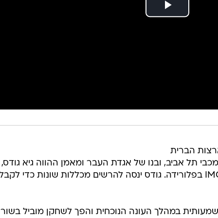
רצות הברית
כבי תל אביב, ובנו של אגדת העבר ומאמן ההווה גיא גודס,
ישחק בעונה הבאה במדי אקדמיית IMG בפלורידה. גודס ינסה להרשים מכללות שונות כדי לקבל
מדרגה משמעותית במהלך העונה הנוכחית והפך לשחקן מוביל בשור