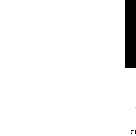
רוגבי וקריקט
גולף
ביליארד
תקצירים
ות