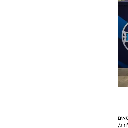
 לספורטאים
רג',