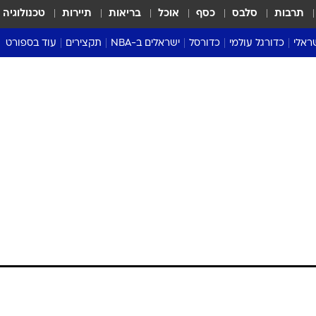
תרבות
סלבס
כסף
אוכל
בריאות
תיירות
טכנולוגיה
ראלי
כדורגל עולמי
כדורסל
ישראלים ב-NBA
תקצירים
עוד בספורט
ליגה אנגלית
ליגת העל
דני אבדיה
מונדיאל 2026
 העל
ליגה ספרדית
דאבל דריבל
NBA
נה
ליגה איטלקית
יורוליג וכדורסל אירופי
טבלאות
ו
ליגה גרמנית
ליגה לאומית
פודקאסטים
ליגה צרפתית
נבחרות ישראל בכדורסל
מסכמים מחזור
שראל
ליגת האלופות
כדורסל נשים
אבא של שבת
ית
הליגה האירופית
מעל הטבעת
דרום אמריקה
סערה בממלכה
טניס
טראש טוק
ספורט אמריקא
פוקר