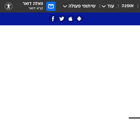
וואלה דואר
אופנה
עוד
שיתופי פעולה
קרא דואר
ציון 3
דאבל דריבל
י