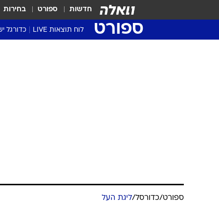
חדשות
ספורט
בחירות
ספורט
לוח תוצאות LIVE
כדורגל יש
ליגת העל Winner
סטט' ליגת
גביע המדי
גביע הטוט
שגרירים
נבחרות י
ליגה לאומ
ליגה א'
ספורט
/
כדורסל
/
ליגת העל