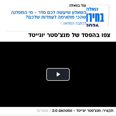
עוד בוואלה
השאלון שיעשה לכם סדר - מי המפלגה
שהכי מתאימה לעמדות שלכם?
לכתבה המלאה
צפו בהפסד של מנצ'סטר יונייטד
/
תקציר: מנצ'סטר יונייטד - ווסטהאם 2:0
ספורט1