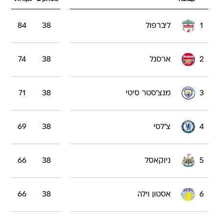
1
ליברפול
38
84
2
ארסנל
38
74
3
מנצ'סטר סיטי
38
71
4
צ'לסי
38
69
5
ניוקאסל
38
66
6
אסטון וילה
38
66