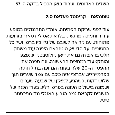
השדים האדומים, וג'רוד בואן הכפיל בדקה ה-57.
טוטנהאם - קריסטל פאלאס 2:0
עוד לפני שריקת הפתיחה, אוהדי התרנגולים במופע
עידוד ותמיכה מרגש קיבלו את אמילי דמארי בזרועות
פתוחות, עם קריאה לשובם של גלי וזיו ברמן ושל כל
החטופים. על הדשא, טוטנהאם הציגה עוד משחק
חלש בו איבדה גם את דיאן קולוסבסקי שנפצע
והוחלף עוד במחצית הראשונה, וגם ספגה את
ההפסד ה-20 שלה בעונה הגרועה בתולדותיה
בפרמיירליג. אברצ'י אזה כיכב עם צמד שערים תוך
שלוש דקות, כשהגיע למאזן של שבעה שערים
ושמונה בישולים העונה בפרמיירליג, בעוד הכנה של
הנשרים לקראת גמר הגביע האנגלי נגד מנצ'סטר
סיטי.