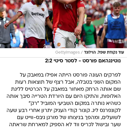
/
עוד נקודת שפל. הוילונד
GettyImages
נוטינגהאם פורסט - לסטר סיטי 2:2
לפרקים העונה פורסט הייתה אפילו במאבק על
המקום השני בטבלה, אבל רצף של תוצאות רעות
שם אותה הרחק מאחור במאבק על הכרטיס לליגת
האלופות, והתיקו היום עם היורדת הטרייה סיבך אותה
כשהיא נותרה במקום השביעי המוביל "רק"
לקונפרנס ליג. קונור קודי העניק יתרון אחרי רבע שעה
לשועלים, ומהפך בניצוחו של מורגן גיבס-ווייט עם
שער ובישול לכריס ווד לא הספיק למארחת שראתה