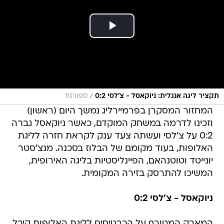
/
תקציר ליגה אנגלית: ניוקאסל - צ'לסי 0:2
ספורט1
המחזור המסקרן בפרמיירליג נמשך היום (ראשון)
וזכינו לדרמה במשחק המוקדם, כאשר ניוקאסל גברה
0:2 על צ'לסי ועשתה צעד ענק לקראת חזרה לליגת
האלופות, בעוד מקומם של הבלוז בסכנה. מנצ'סטר
יונייטד וטוטנהאם, הפיינליסטיות בליגה האירופית,
המשיכו להתרסק בזירה המקומית.
ניוקאסל - צ'לסי 0:2
המאבק המטורף על הכרטיסים לליגת האלופות קיבל