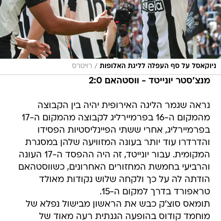
/
ניוקאסל על סף העפלה לליגת האלופות
רויטרס
מנצ'סטר יונייטד - ווסטהאם 2:0
נראה שגמר הליגה האירופית יהיה בין הקבוצה
מהמקום ה-16 בפרמיירליג לקבוצה מהמקום ה-17
בפרמיירליג, אחרי ששתי הפיינליסטיות הפסידו
והדרדרו עוד יותר בעונה המזוויעה שלהן במסגרת
המקומית. עבור יונייטד, זה היה ההפסד ה-17 העונה
והרביעי בחמשת המחזורים האחרונים, כשווסטהאם
הודתה לה על כך ולקחה שלוש נקודות מאולד
טראפורד בדרך למקום ה-15.
תומאס סוצ'ק כבש את הראשון מבישול נפלא של
מוחמד קודוס בהופעה הגנתית רעה מאוד של