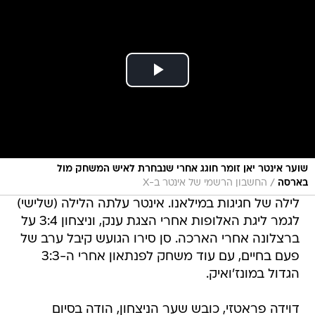
שוער אינטר יאן זומר חוגג אחרי שנבחרת לאיש המשחק מול
/
בארסה
החשבון הרשמי של אינטר ב-X
לילה של חגיגות במילאנו. אינטר עלתה הלילה (שלישי)
לגמר ליגת האלופות אחרי הצגת ענק, וניצחון 3:4 על
ברצלונה אחרי הארכה. סן סירו הגועש קיבל ערב של
פעם בחיים, עם עוד משחק לפנתאון אחרי ה-3:3
הגדול במונז'ואיק.
דוידה פראטזי, כובש שער הניצחון, הודה בסיום