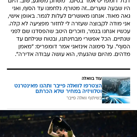
דנזל דומפריס אמר בסיום: "משחק משוגע, שוב. היום
היו שבעה שערים...זה מטורף. נלחמנו עד הסוף, ואני
גאה מאוד. אנחנו מאושרים לעלות לגמר. באופן אישי,
אני מודה לקבוצה שעזרה לי לחזור מפציעה לא קלה.
עכשיו אנחנו בגמר, וזוכרים היטב שהפסדנו שם לפני
שנתיים. הכל אפשרי מבחינתנו, ובטוח שנילחם עד
הסוף". על סימונה אינזאגי אמר דומפריס: "מאמן
מדהים. מהיום שהגעתי, הוא עושה עבודה אדירה".
עוד בוואלה
הצטרפו לוואלה פייבר ותהנו מאינטרנט
וטלוויזיה במחיר שלא הכרתם
בשיתוף וואלה פייבר