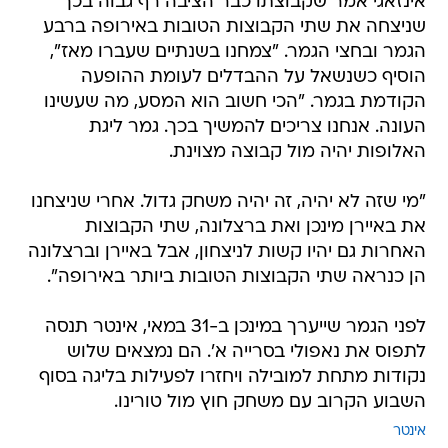
אינזאגי אמר שקבוצתו כבר הציבה רף גבוה בכך
שניצחה את שתי הקבוצות הטובות באירופה ברבע
הגמר ובחצי הגמר. "צמחנו בשנתיים שעברו מאז",
הוסיף כשנשאל על ההבדלים לעומת ההופעה
הקודמת בגמר. "הכי חשוב הוא המסע, מה שעשינו
העונה. אנחנו צריכים להמשיך בכך. גמר ליגת
האלופות יהיה מול קבוצה מצוינת.
"מי שזה לא יהיה, זה יהיה משחק גדול. אחרי שניצחנו
את באיירן מינכן ואת ברצלונה, שתי הקבוצות
האחרות גם יהיו קשות לניצחון, אבל באיירן וברצלונה
הן כנראה שתי הקבוצות הטובות ביותר באירופה".
לפני הגמר שייערך במינכן ב-31 במאי, אינטר תנסה
לתפוס את נאפולי בסרייה א'. הם נמצאים שלוש
נקודות מתחת למובילה ויחזרו לפעילות בליגה בסוף
השבוע הקרוב עם משחק חוץ מול טורינו.
אינטר