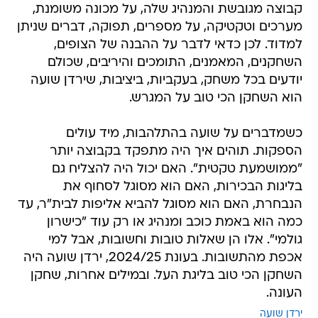
קבוצה מגובשת והמנהיג שלה, על מכונה משומנת,
מערכים וטקטיקה, על מספרים, תפוקה, דברים שניתן
למדוד. לכן כדאי לדבר על ההבנה של הצופים,
השחקנים, המאמנים, התומכים והיריבים, שכולם
יודעים בכל משחק, בעקביות, ביציבות, שירדן שועה
הוא השחקן הכי טוב על המגרש.
כשמדברים על שועה בהתלהבות, מיד עולים
הספקות. תוהים איך היה מתפקד בקבוצה יותר
"ממושמעת טקטית". האם יכול היה להצליח גם
בליגות הבכירות, האם הוא מסוגל לסחוף את
הנבחרת, האם הוא מסוגל להביא אליפות לבית"ר, עד
כמה הוא באמת כוכב ומנהיג או רק עוד "כישרון
גולמי". אלו הן שאלות טובות וחשובות, אבל למי
אכפת מהתשובות. בעונת 2024/25, ירדן שועה היה
השחקן הכי טוב בליגת העל. ובמילים אחרות, שחקן
העונה.
ירדן שועה