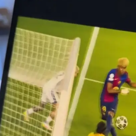
אינטר אמנם כבשה שני שערים מהירים ועלתה ל-0:2 מדהים, אבל אז ימאל התעורר. מבצע סולו
ל-2:1, ודקות הקסם נמשכו אחר כך, והעירו את ברצלונה לחלוטין. להפסקה הי