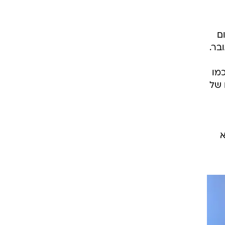
רוגבי וקריקט
גולף
ביליארד
תקצירים
כום
בר.
 כמו
 של