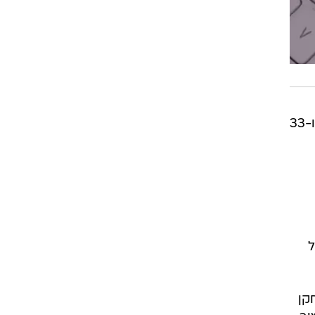
דבר אחד ברור: המספרים של ימאל חסרי תקדים. בגיל 17, הוא הגיע ל-100 הופעות, 22 שערים ו-33