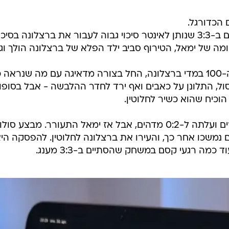
 הכדורגל.
חצי גמר ליגת האלופות אמנם הסתיים ב-3:3 שנותן לאינטר סיכוי גבוה לעבור את ברצלונה בסי
ה של ימאל, הטירוף סביב ילד הפלא של ברצלונה הולך וגו
הערב של ימאל, שערך את הופעתו ה-100 במדי ברצלונה, החל בצורה מדאיגה עם מה שנראה
ל, התלונן על כאבים ואף ירד לחדר ההלבשה - אבל בסופו
וכיח שהוא כשיר לחלוטין.