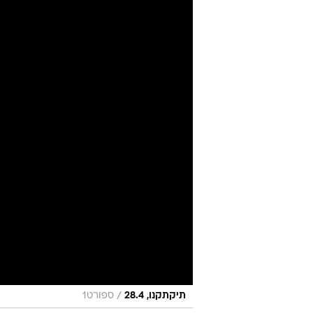
שחקני אינטר:
מערכת וואלה ספורט
עודכן לאחרונה: 30.4.2025 / 21:17
ההצגה הקסומה השתאות אצל כוכ
המספרים חסרי תקדים לגילו, גם