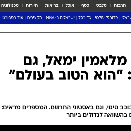
תרבות
סלבס
כסף
אוכל
בריאות
תיירות
טכנולוגיה
ראלי
כדורגל עולמי
כדורסל
ישראלים ב-NBA
תקצירים
עוד בספורט
ליגה אנגלית
ליגת העל
דני אבדיה
מונדיאל 2026
 העל
ליגה ספרדית
דאבל דריבל
NBA
נה
ליגה איטלקית
יורוליג וכדורסל אירופי
טבלאות
ו
ליגה גרמנית
ליגה לאומית
פודקאסטים
ליגה צרפתית
נבחרות ישראל בכדורסל
מסכמים מחזור
שראל
ליגת האלופות
כדורסל נשים
אבא של שבת
ית
הליגה האירופית
מעל הטבעת
דרום אמריקה
סערה בממלכה
טניס
טראש טוק
ספורט אמריקא
מלאמין ימאל, גם
פוקר