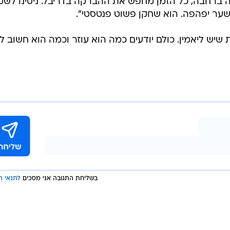
רגלנים המומים. ארלינג הולאנד היטיב לבטא זאת כשהעלה
".
מר בסיום: "ברצלונה קבוצת ההתקפה הטובה באירופה, אב
קן הטוב בעולם".
גול כמעט בטוח אחרי עוד מהלך מהסרטים, אמר: "לאמין שח
 ברחבה, כל הזמן מחפש את ההברקה בדריבל. ניסינו לשמ
 שער יפהפה. הוא שחקן פשוט פנטסטי".
ת שיש ליאמין. כולם יודעים כמה הוא עוזר וכמה הוא חשוב לנו