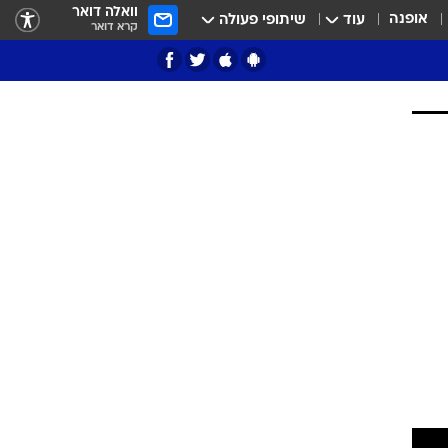
וואלה דואר
אופנה
עוד
שיתופי פעולה
קרא דואר
ציון 3
דאבל דריבל
י