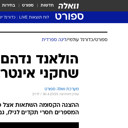
חדשות
ספורט
בחירות
ספורט
לוח תוצאות LIVE
כדורגל יש
ליגת העל Winner
סטט' ליגת
גביע המדי
גביע הטוט
שגרירים
נבחרות י
ליגה לאומ
ליגה א'
ספורט
/
כדורגל עולמי
/
ליגה ספרדית
הולאנד נדהם 