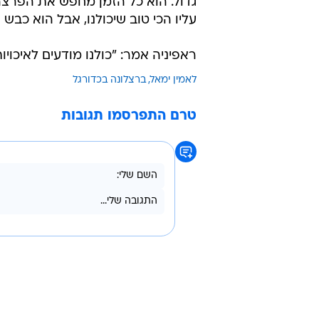
ובקצב הזה, לא פלא שגם מיטב הכדו
סטורי עם הכיתוב: "הבחור הזה מדהים
גם שחקן אינטר אלסנדרו באסטוני א
לאמין ימאל הוא משהו אחר. הוא השח
שוער אינטר יאן זומר, שלקח לימאל 
גדול. הוא כל הזמן מחפש את הפרצה
עליו הכי טוב שיכולנו, אבל הוא כבש
ראפיניה אמר: "כולנו מודעים לאיכויו
לאמין ימאל
ברצלונה בכדורגל
טרם התפרסמו תגובות