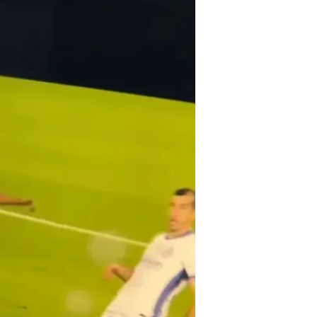
מופלא שלו צימק 
ירדה ב-2:2, ועד הסיום ימאל סיפק עוד כמה רגעי קסם במשחק שהסתיים ב-3:3 מענג.