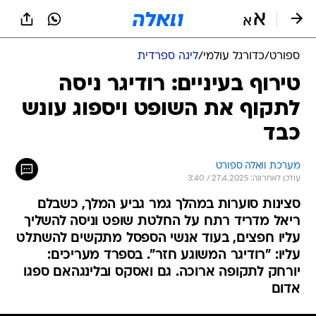
ספורט
/
כדורגל עולמי
/
ליגה ספרדית
טירוף בעיניים: רודיגר ניסה
לתקוף את השופט ויספוג עונש
כבד
מערכת וואלה ספורט
עודכן לאחרונה: 27.4.2025 / 3:40
סצינות סוערות במהלך גמר גביע המלך, כשבלם
ריאל מדריד רתח על החלטת שופט וניסה להשליך
עליו חפצים, בעוד אנשי הספסל מתקשים להשתלט
עליו: "רודיגר המשוגע חזר". בספרד מעריכים:
יורחק לתקופה ארוכה. גם ואסקס ובלינגהאם ספגו
אדום