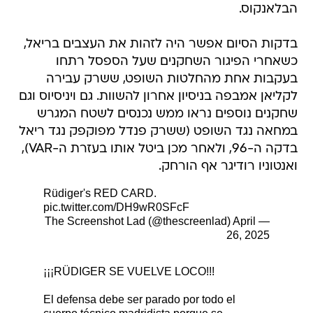
הבלאנקוס.
בדקות הסיום אפשר היה לזהות את העצבים בריאל,
כשאחרי הפיגור השחקנים שעל הספסל רתחו
בעקבות אחת מהחלטות השופט, ששרק עבירה
לקליאן אמבפה בניסיון אחרון להשוות. גם ויניסיוס וגם
שחקנים נוספים נראו ממש נכנסים לשטח המגרש
במחאה נגד השופט (ששרק פנדל מפוקפק נגד ריאל
בדקה ה-96, ולאחר מכן ביטל אותו בעזרת ה-VAR),
ואנטוניו רודיגר אף הורחק.
Rüdiger's RED CARD.
pic.twitter.com/DH9wR0SFcF
April
— The Screenshot Lad (@thescreenlad)
26, 2025
¡¡¡RÜDIGER SE VUELVE LOCO!!!
El defensa debe ser parado por todo el