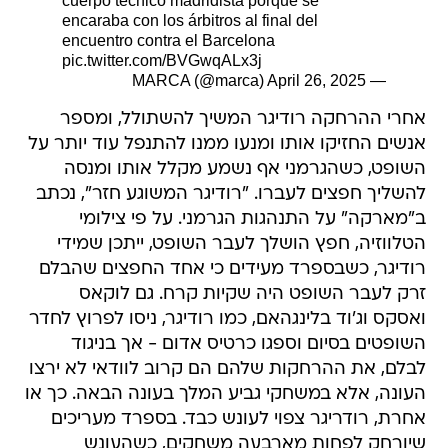
cuerpo técnico madridista porque se
encaraba con los árbitros al final del
encuentro contra el Barcelona
pic.twitter.com/BVGwqALx3j
April 26, 2025
— MARCA (@marca)
אחרי ההרחקה רודיגר המשיך להשתולל, ומספר
אנשים החזיקו אותו ומנעו ממנו להתנפל עוד יותר על
השופט, כשהגרמני אף נשמע מקלל אותו ומנסה
להשליך חפצים לעברו. "רודיגר המשוגע חזר", נכתב
ב"מארקה" על התנהגות הגרמני. על פי צילומי
הטלווזיה, חפץ הושלך לעבר השופט, ייתכן שמידי
רודיגר, כשבספרד מעידים כי אחד החפצים שהבלם
זרק לעבר השופט היה שקיות קרח. גם לוקאס
ואסקס וג'וד בלינגהאם, כמו רודיגר, ניסו לפרוץ לחדר
השופטים בסיום וספגו כרטיס אדום - אך בניגוד
לבלם, את ההרחקות שלהם הם קרוב לוודאי לא ירצו
העונה, אלא במשחקי גביע המלך בעונה הבאה. כך או
אחרת, רודריגר צפוי לעונש כבד. בספרד מעריכים
שיורחק לפחות מארבעה משחקים, כשהעונש