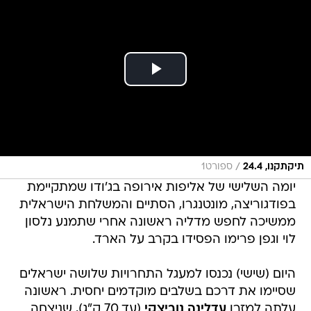
/
תיקתקנו, 24.4
ספורט1
יומה השלישי של אליפות אירופה בג'ודו שמתקיימת
בפודגוריצה, מונטנגרו, הסתיים והמשלחת הישראלית
ממשיכה לחפש מדליה ראשונה אחרי שתמנע נלסון
לוי וגפן פרימו הפסידו בקרב על הארד.
היום (שישי) נכנסו למעגל התחרויות שלושה ישראלים
שסיימו את דרכם בשלבים מוקדמים יחסית. ראשונה
עלתה למזרן
עדלינה נוביצקי
(עד 70 ק"ג), שניצחה