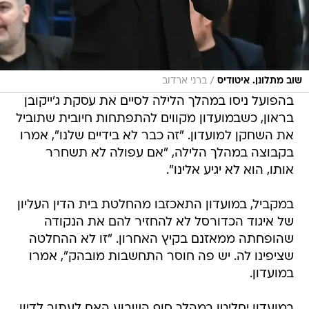
/
שוב מתלונן. איטודיס
ברני ארדוב
בהפועל ניסו במהלך הלילה לסיים את עסקת ג'ייקובן
בראון, כשבמועדון מקווים להתפתחות חיובית שתוביל
את השחקן למועדון. "זה כבר לא בידיים שלנו", אמרו
בקבוצה במהלך הלילה, "אם עפולה לא תשחרר
אותו, הוא לא יגיע אלינו".
במקביל, במועדון התאכזבו מהחלטת בית הדין העליון
של איגוד הכדורסל לא להחזיר להם את הנקודה
שהופחתה ממאזנם בקיץ האחרון. "זו לא ההחלטה
שציפינו לה. יש פה חוסר התחשבות מובהק", אמרו
במועדון.
במועדון יחליטו במהלך סוף השבוע האם לעתור לדיון