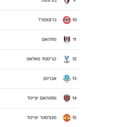
9
בורנמות'
10
ברנטפורד
11
פולהאם
12
קריסטל פאלאס
13
אברטון
14
ווסטהאם יונייטד
15
מנצ'סטר יונייטד