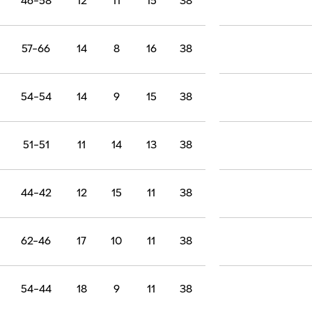
46-58
12
11
15
38
57-66
14
8
16
38
54-54
14
9
15
38
51-51
11
14
13
38
44-42
12
15
11
38
62-46
17
10
11
38
54-44
18
9
11
38