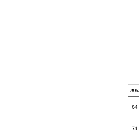
ודות
84
74