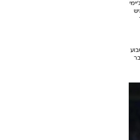
ימי
יש
בוע
בר