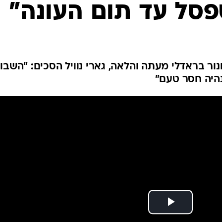
פסל עד תום העונה"
ענפים נוספים
לוח שידורים
החידה של ספור
ארכיון מדורים
כתבו לנו
נור בראדלי מעתה והלאה, גארי נוויל הסכים: "השבו
נהיה חסר טעם"