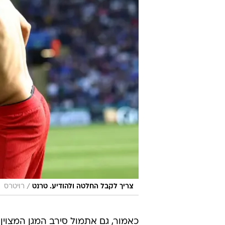
/
צריך לקבל החלטה ולהודיע. טרנט
רויטרס
כאמור, גם אתמול סירב המגן המצוין 