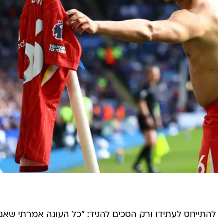
להתייחס לעתידו ורק הסכים להגיד: "כל העונה אמרתי שאני