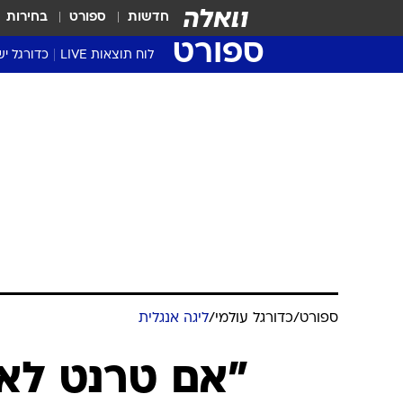
חדשות
ספורט
בחירות
ספורט
לוח תוצאות LIVE
כדורגל יש
ליגת העל Winner
סטט' ליגת
גביע המדי
גביע הטוט
שגרירים
נבחרות י
ליגה לאומ
ליגה א'
ספורט
/
כדורגל עולמי
/
ליגה אנגלית
"אם טרנט לא 