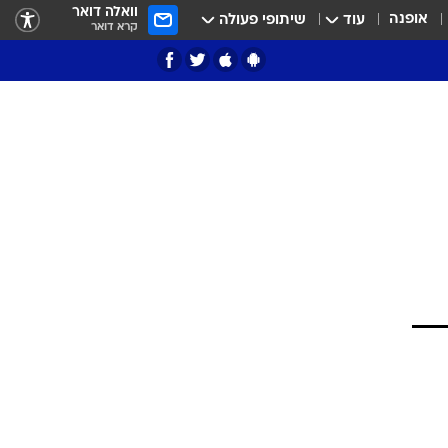
וואלה דואר
אופנה
עוד
שיתופי פעולה
קרא דואר
ציון 3
דאבל דריבל
י