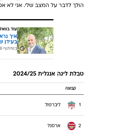
הולך לדבר על המצב שלי. אני לא אכ
עוד בוואל
איך נרא
בעידן ש
בשיתוף CofaceBdi
טבלת ליגה אנגלית 2024/25
קבוצה
1
ליברפול
2
ארסנל