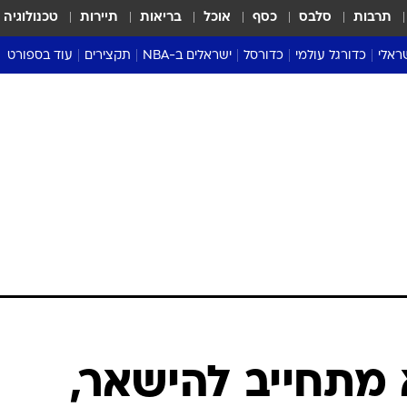
תרבות
סלבס
כסף
אוכל
בריאות
תיירות
טכנולוגיה
ראלי
כדורגל עולמי
כדורסל
ישראלים ב-NBA
תקצירים
עוד בספורט
ליגה אנגלית
ליגת העל
דני אבדיה
מונדיאל 2026
 העל
ליגה ספרדית
דאבל דריבל
NBA
נה
ליגה איטלקית
יורוליג וכדורסל אירופי
טבלאות
ו
ליגה גרמנית
ליגה לאומית
פודקאסטים
ליגה צרפתית
נבחרות ישראל בכדורסל
מסכמים מחזור
שראל
ליגת האלופות
כדורסל נשים
אבא של שבת
ית
הליגה האירופית
מעל הטבעת
דרום אמריקה
סערה בממלכה
טניס
טראש טוק
ספורט אמריקא
מתחייב להישאר,
פוקר