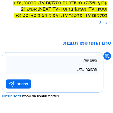
ערוץ וואלה+ משודר גם בסלקום TV, פרטנר, יס +
וסטינג TV: אפיק1 בהוט ו-NEXT TV, אפיק 21
בסלקום TV ופרטנר TV, ואפיק 64 ביס+ וסטינג+.
ציון 3
טרם התפרסמו תגובות
בשליחת התגובה אני מסכים
לתנאי השימוש