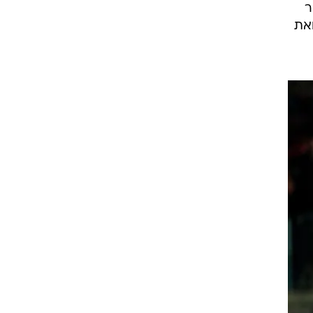
מיר
ואת