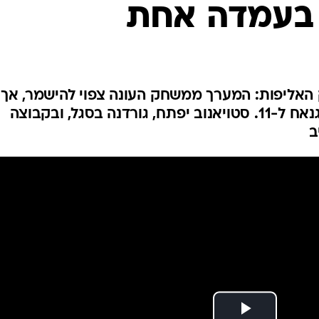
 בעמדה אחת
ענפים נוספים
לוח שידורים
החידה של ספור
ארכיון מדורים
כתבו לנו
האליפות: המערך ממשחק העונה צפוי להישמר, אך
המאמן מתלבט אם להחזיר את גנאח ל-11. סטויאנוב יפתח, גורדנה בסגל, ובקבוצה
ב