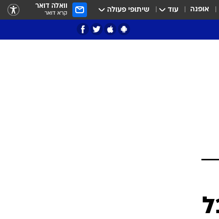
וואלה דואר
אופנה
עוד
שיתופי פעולה
קרא דואר
ציון 3
דאבל דריבל
י
ל