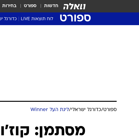
חדשות
ספורט
בחירות
ספורט
לוח תוצאות LIVE
כדורגל יש
ליגת העל Winner
סטט' ליגת
גביע המדי
גביע הטוט
שגרירים
נבחרות י
ליגה לאומ
ליגה א'
ספורט
/
כדורגל ישראלי
/
ליגת העל Winner
מסתמן: קוז'ו