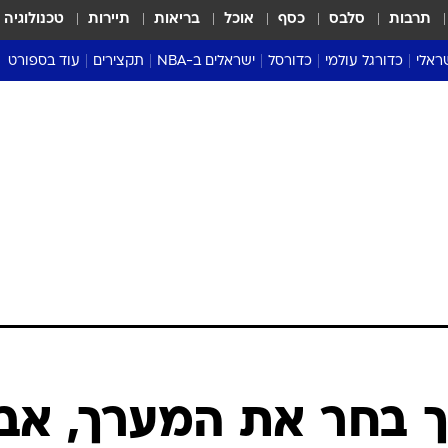
תרבות
סלבס
כסף
אוכל
בריאות
תיירות
טכנולוגיה
ראלי
כדורגל עולמי
כדורסל
ישראלים ב-NBA
תקצירים
עוד בספורט
ליגה אנגלית
ליגת העל
דני אבדיה
מונדיאל 2026
 העל
ליגה ספרדית
דאבל דריבל
NBA
נה
ליגה איטלקית
יורוליג וכדורסל אירופי
טבלאות
ו
ליגה גרמנית
ליגה לאומית
פודקאסטים
ליגה צרפתית
נבחרות ישראל בכדורסל
מסכמים מחזור
שראל
ליגת האלופות
כדורסל נשים
אבא של שבת
ית
הליגה האירופית
מעל הטבעת
דרום אמריקה
סערה בממלכה
טניס
טראש טוק
ספורט אמריקא
ך בחר את המערך, אב
פוקר