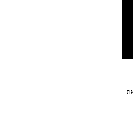
רוגבי וקריקט
גולף
ביליארד
תקצירים
את