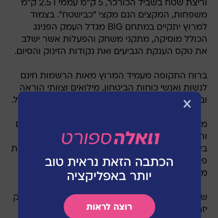
וריצת שטח בשביל הכורכר, 5 ק"מ עממי ו 2.5 ק"מ
משפחות, המקצים הנם מקצי "כבישטח". בצמוד
למרוץ יתקיים במתחם BIG מגדל העמק הפנינג
הכולל מוסיקה, מתקני משחק והפעלות אשר ישלב
את טקס הענקת הגביעים ואת נקודות הזינוק והסיום.
ברוח התקופה מעמיד המרוץ מאות הרשמות חינם
לנשות ואנשי כוחות הביטחון, מילואים וצוותי הוראה
ובנוסף, מציע הטבת הרשמה משפחתית במחיר מוזל.
מרוץ "ביג מגדלעמק" יתקיים בנופי העמק המרהיבים
והמוריקים הנושקים למגדל העמק וחלקו אף יעבור
בשכונותיה החדשות של העיר. חברת ביג מרכזי קניות
פרשה את חסותה על המרוץ והעסקים במרכז
מציעים שלל הטבות למשתתפים ביום המרוץ.
שלומית שיחור רייכמן, ראשת המועצה האזורית עמק
יזרעאל, אמרה: "המרוץ הזה הוא הרבה מעבר