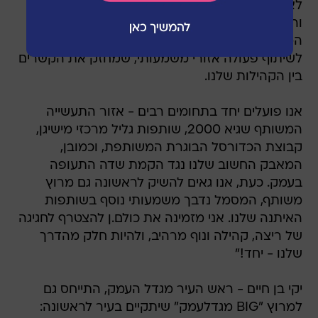
לאירוע ספורטיבי - הוא מסמל חוסן קהילתי, אחדות
ורוח ספורטיבית המחברת בין תושבות ותושבי
המועצה, מגדל העמק והאזור כולו. זהו ביטוי נפלא
לשיתוף פעולה אזורי משמעותי, שמחזק את הקשרים
בין הקהילות שלנו.
אנו פועלים יחד בתחומים רבים - אזור התעשייה
המשותף שגיא 2000, שותפות גליל מרכזי מישיגן,
קבוצת הכדורסל הבוגרת המשותפת, וכמובן,
המאבק החשוב שלנו נגד הקמת שדה התעופה
בעמק. כעת, אנו גאים להשיק לראשונה גם מרוץ
משותף, המסמל נדבך משמעותי נוסף בשותפות
האיתנה שלנו. אני מזמינה את כולם.ן להצטרף לחגיגה
של ריצה, קהילה ונוף מרהיב, ולהיות חלק מהדרך
שלנו - יחד!"
יקי בן חיים - ראש העיר מגדל העמק, התייחס גם
למרוץ "BIG מגדלעמק" שיתקיים בעיר לראשונה: