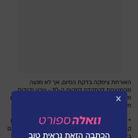
האורחת צימקה בדקת הסיום, אך לא מנעה
מהמנצחת להתקדם למקום ה-10 - שבע נקודות
מעל המקום ה-16 שמוביל למבחנים. פודגוראנו סיים
משחק מלא.
*
גיא דהן
, שעבר בינואר מהפועל נוף הגליל לזימברו
קישינב וכבש צמד בבכורה בגביע, חגג שער ראשון גם
בליגה המולדובית כשהעלה את קבוצתו ליתרון עם