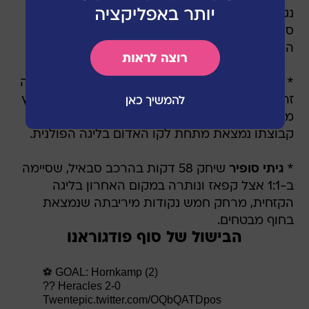
נגיחה אחרי קרן בדקה התשיעית, בדרך ל-1:3 על
ספרטה סלמט. זימברו עם ניצחון ראשון בפלייאוף
העליון ובמרחק חמש נקודות מהמוליכה מילסאמי.
*
רווה אסייג
פתח בהרכב של סטאל מיילץ לראשונה
זה שבעה חודשים, אבל היה שותף לתבוסה 4:1 בחוץ
מול מוטור לובלין. החלוץ הוחלף בדקה ה-83,
קבוצתו נמצאת מתחת לקו האדום בליגה הפולנית.
*
גיתי סופיר
שיחק 58 דקות בהרכב סבאיל, שסיימה
ב-1:1 אצל קפאז ונותרה במקום האחרון בליגה
הקזחית, מרחק חמש נקודות מיריבתה שנמצאת
בחוף מבטחים.
הבישול של סוף פודגוראנו
⚽️ GOAL: Hornkamp (2)
?? Heracles 2-0
Twente
pic.twitter.com/OQbQATDpos