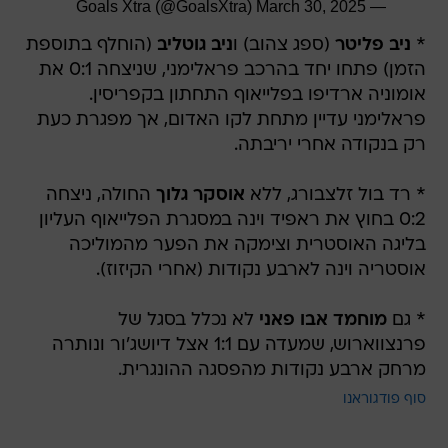
March 30, 2025
— Goals Xtra (@GoalsXtra)
*
ניב פליטר
(ספג צהוב) ו
ניב גוטליב
(הוחלף בתוספת
הזמן) פתחו יחד בהרכב פראלימני, שניצחה 0:1 את
אומוניה ארדיפו בפלייאוף התחתון בקפריסין.
פראלימני עדיין מתחת לקו האדום, אך מפגרת כעת
רק בנקודה אחרי יריבתה.
* רד בול זלצבורג, ללא
אוסקר גלוך
החולה, ניצחה
0:2 בחוץ את ראפיד וינה במסגרת הפלייאוף העליון
בליגה האוסטרית וצימקה את הפער מהמוליכה
אוסטריה וינה לארבע נקודות (אחרי הקיזוז).
* גם
מוחמד אבו פאני
לא נכלל בסגל של
פרנצווארוש, שמעדה עם 1:1 אצל דיושג'ור ונותרה
מרחק ארבע נקודות מהפסגה ההונגרית.
סוף פודגוראנו