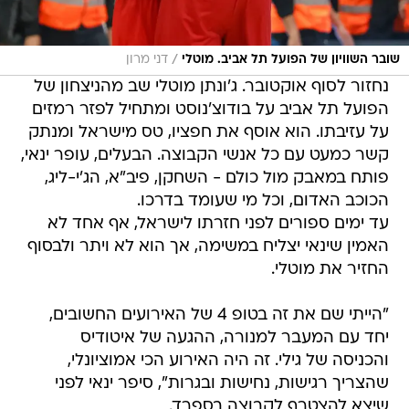
/
שובר השוויון של הפועל תל אביב. מוטלי
דני מרון
נחזור לסוף אוקטובר. ג'ונתן מוטלי שב מהניצחון של
הפועל תל אביב על בודוצ'נוסט ומתחיל לפזר רמזים
על עזיבתו. הוא אוסף את חפציו, טס מישראל ומנתק
קשר כמעט עם כל אנשי הקבוצה. הבעלים, עופר ינאי,
פותח במאבק מול כולם - השחקן, פיב"א, הג'י-ליג,
הכוכב האדום, וכל מי שעומד בדרכו.
עד ימים ספורים לפני חזרתו לישראל, אף אחד לא
האמין שינאי יצליח במשימה, אך הוא לא ויתר ולבסוף
החזיר את מוטלי.
"הייתי שם את זה בטופ 4 של האירועים החשובים,
יחד עם המעבר למנורה, ההגעה של איטודיס
והכניסה של גילי. זה היה האירוע הכי אמוציונלי,
שהצריך רגישות, נחישות ובגרות", סיפר ינאי לפני
שיצא להצטרף לקבוצה בספרד.