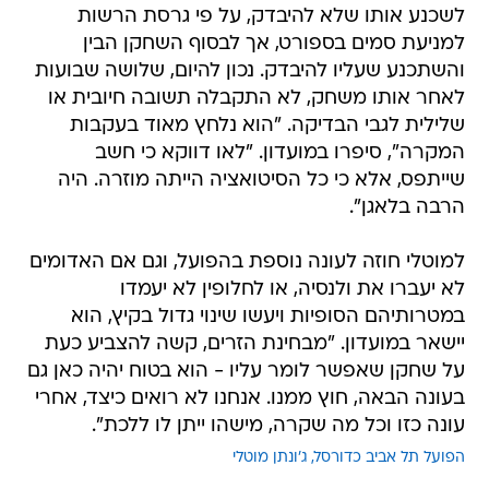
לשכנע אותו שלא להיבדק, על פי גרסת הרשות
למניעת סמים בספורט, אך לבסוף השחקן הבין
והשתכנע שעליו להיבדק. נכון להיום, שלושה שבועות
לאחר אותו משחק, לא התקבלה תשובה חיובית או
שלילית לגבי הבדיקה. "הוא נלחץ מאוד בעקבות
המקרה", סיפרו במועדון. "לאו דווקא כי חשב
שייתפס, אלא כי כל הסיטואציה הייתה מוזרה. היה
הרבה בלאגן".
למוטלי חוזה לעונה נוספת בהפועל, וגם אם האדומים
לא יעברו את ולנסיה, או לחלופין לא יעמדו
במטרותיהם הסופיות ויעשו שינוי גדול בקיץ, הוא
יישאר במועדון. "מבחינת הזרים, קשה להצביע כעת
על שחקן שאפשר לומר עליו - הוא בטוח יהיה כאן גם
בעונה הבאה, חוץ ממנו. אנחנו לא רואים כיצד, אחרי
עונה כזו וכל מה שקרה, מישהו ייתן לו ללכת".
הפועל תל אביב כדורסל
ג'ונתן מוטלי