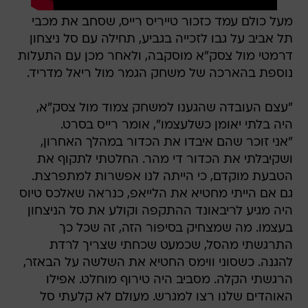
מעל כולם עמד כזכור טייריס רייס, שסחב את מכבי
תל אביב על גבו לזכייה בגביע, תחילה עם סל ניצחון
דרמטי מול צסק"א מוסקבה, ולאחר מכן עם התעלות
נוספת בהארכה של משחק הגמר מול ריאל מדריד.
"עצם העובדה שהגענו למשחק צמוד מול צסק"א,
היה בלתי יאומן כשלעצמו", אומר רייס בסרט.
"אני זוכר שהם איבדו את הכדור במהלך האחרון,
ושקיבלתי את הכדור די מהר. החלטתי לתקוף את
הטבעת מוקדם, כי הייתה לנו אפשרות למתפרצת.
גם אם הייתי מחטיא את הלייאפ, כנראה שאלכס טיוס
היה מגיע לריבאונד ההתקפה וקולע את סל הניצחון
בעצמו. מה שמצחיק בסיפור הזה, זה שכל כך
התרגשתי מהסל, שכמעט שכחתי שצריך לרדת
להגנה. כשסוני ווימס החטיא את השלשה על הבאזר,
הרגשתי הקלה. מסביב היה טירוף מוחלט. אפילו
האוהדים שלנו רצו למגרש. מעולם לא קלעתי סל