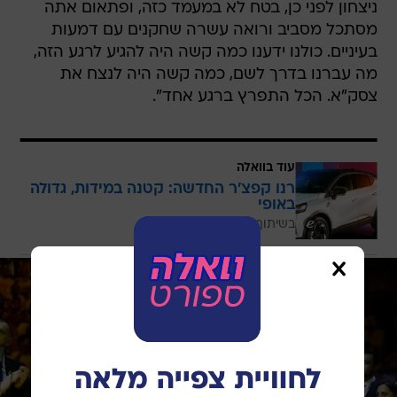
ניצחון לפני כן, בטח לא במעמד כזה, ופתאום אתה
מסתכל מסביב ורואה עשרה שחקנים עם דמעות
בעיניים. כולנו ידענו כמה קשה היה להגיע לרגע הזה,
מה עברנו בדרך לשם, כמה קשה היה לנצח את
צסק"א. הכל התפרץ ברגע אחד".
עוד בוואלה
רנו קפצ'ר החדשה: קטנה במידות, גדולה
באופי
בשיתוף רנו