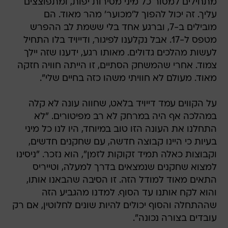
מתחילים למסור כל מיני מסירות יפות, ומתפוצצים
עליך. זה יכול להפוך ל'מכוער' מהר מאוד. הם
מובילים ב-7, וברגע אחד בלי ששמת לב ההפרש
מטפס ל-17. אבל נקלענו לפיגור, ודייויד בלו התחיל
לעשות מהלכים גדולים. מאותו רגע, ידענו שזה יילך
צמוד. אחרי שהמשחק הסתיים, זו הייתה חוויה חזקה
מאוד. מעולם לא חוויתי משהו כזה בחיים שלי".
על הקווים עמד דייויד בלאט, שחווה עונה לא קלה
במהלכה אף היה במרחק לא רב מפיטורים. "לא
התחלנו את העונה הזו טוב במיוחד, היו לנו כל מיני
בעיות כי היינו קבוצה חדשה, עם שחקנים חדשים,
וקבוצות כאלה תמיד זקוקות לזמן", הוא נזכר. "ניסינו
למצוא שחקנים שנמצאים בדרך למעלה, וטייריס
התאים מאוד למודל הזה. זו הסיבה שהבאנו אותו,
והוא לקח אותנו עד הסוף. למדנו מהגביע הזה
שההתחלה והסוף יכולים להיות שונים לחלוטין, אם רק
עובדים בצורה נכונה".