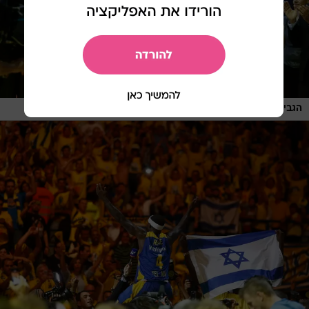
/
הגביע שלו. רייס
מגד גוזני