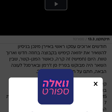
/
תיקתקנו, 13.3
ספורט1
חודשים ארוכים עסקו ראשי באיירן מינכן בניסיון
להשאיר את יוזואה קימיש בקבוצה בחוזה חדש וארוך
טווח. היום (חמישי) זה קרה, כאשר המגן-קשר, שבין
השאר היה מבוקש בפריז סן ז'רמן ובארסנל לעונה
הבאה, חתם על חוזה חדש עד 2029.
קימיש בן ה-30 ירוויח כ-20 מיליון יורו לעונה כולל
בונוסים בחוזהו החדש. לבאיירן מינכן הוא הגיע בקיץ
2015, חצי שנה אחרי שסוכם מעברו מלייפציג תמורת
7 מיליון יורו. עד כה ערך קימיש 429 הופעות במדי
הבווארים, הבקיע 43 שערים ובישל עוד 114.