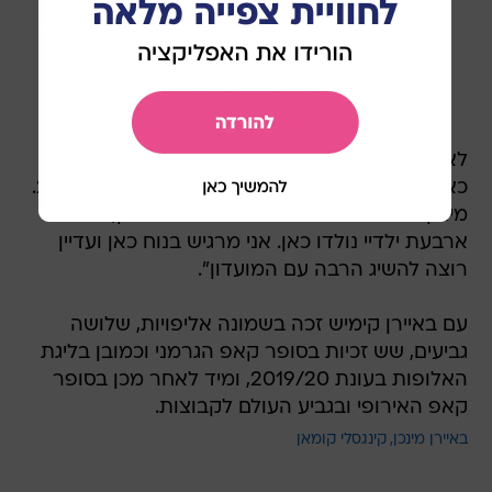
?????? ?? ??????. ??'? ???? ?? ????! ?
#FCBayern
#MiaSanMia
#Kimmich2029
pic.twitter.com/hwI6hVKcy5
March 13,
— FC Bayern (@FCBayernEN)
2025
לאתר הרשמי של המועדון אמר על החלטתו: "אני
כאן כבר 10 שנים. הצטרפתי למועדון כשהייתי בן 20.
מינכן הפכה לבית השני שלי. הבית שלי כאן, כל
ארבעת ילדיי נולדו כאן. אני מרגיש בנוח כאן ועדיין
רוצה להשיג הרבה עם המועדון".
עם באיירן קימיש זכה בשמונה אליפויות, שלושה
גביעים, שש זכיות בסופר קאפ הגרמני וכמובן בליגת
האלופות בעונת 2019/20, ומיד לאחר מכן בסופר
קאפ האירופי ובגביע העולם לקבוצות.
באיירן מינכן
קינגסלי קומאן