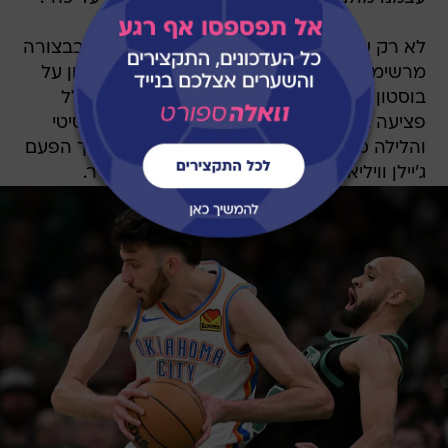
לא רק שהת'אנדר עברו את המבחנים האלה בבצורה
מרשימה, הם גם עשו את זה בסגך חסר. בניצחון על
בוסטון בינואר, היה זה צ'ט הולמגרן שנעדר בגלל
פציעה בירך. הולמגרן חזר לככב באוקלהומה סיטי
והלילה סיים עם 23 נקודות ו-15 ריבאונדים, אך הפעם
ג'יילן וויליאמס ישב בחוץ בגלל מתיחה בשריר.