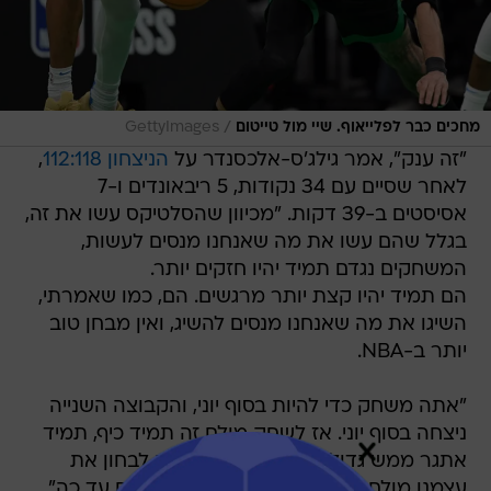
/
מחכים כבר לפלייאוף. שיי מול טייטום
GettyImages
"זה ענק", אמר גילג'ס-אלכסנדר על
הניצחון 112:118
,
לאחר שסיים עם 34 נקודות, 5 ריבאונדים ו-7
אסיסטים ב-39 דקות. "מכיוון שהסלטיקס עשו את זה,
בגלל שהם עשו את מה שאנחנו מנסים לעשות,
המשחקים נגדם תמיד יהיו חזקים יותר.
הם תמיד יהיו קצת יותר מרגשים. הם, כמו שאמרתי,
השיגו את מה שאנחנו מנסים להשיג, ואין מבחן טוב
יותר ב-NBA.
"אתה משחק כדי להיות בסוף יוני, והקבוצה השנייה
ניצחה בסוף יוני. אז לשחק מולם זה תמיד כיף, תמיד
אתגר ממש גדול ומשהו שאנחנו זוכים לבחון את
עצמנו מולם. אני מניח שעברנו שני מבחנים עד כה".