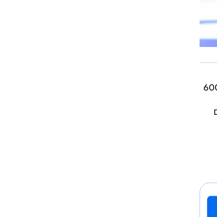
ינו הקבוצה ההגנתית היותר טובה, נלחמנו טוב מאוד. אנחנו רוצים להודות ל-600