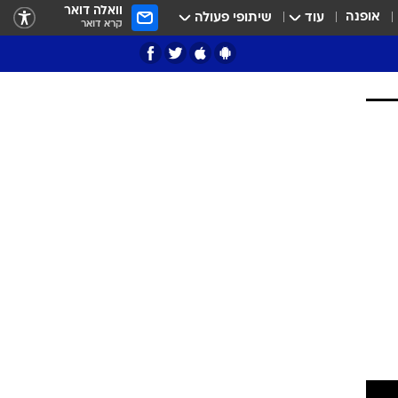
וואלה דואר
אופנה
עוד
שיתופי פעולה
קרא דואר
ציון 3
דאבל דריבל
י