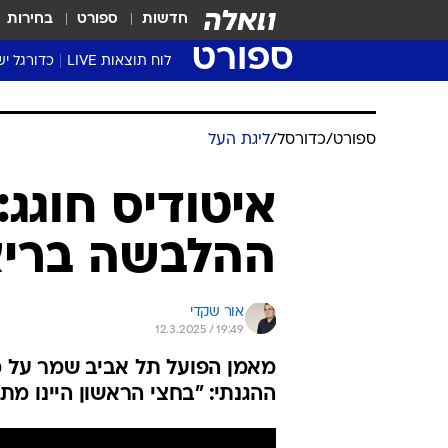
חדשות
ספורט
בחירות
ספורט
לוח תוצאות LIVE
כדורגל יש
ליגת העל Winner
סטט' ליגת
ספורט
/
כדורסל
/
ליגת העל
גביע המדי
גביע הטוט
איטודיס חוגג:
שגרירים
ההלבשה בריא,
נבחרות י
ליגה לאומ
ליגה א'
אור שקדי
12.3.2025 / 19:49
מאמן הפועל תל אביב שמר על מ
ההגנתי: "בחצי הראשון היינו מ