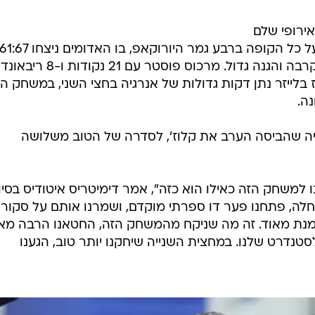
ירופי שלם
טורק טלקום אנקרה אחרי משחק הקרבה והגנה גדול. מרכוס פוסטר עם 21 נקודו
על כולם, ים מדר הוסיף 12 ועוז בלייזר נתן דקות גדולות של אנרגיה בחצי השני, במשחק 
ה.
יה שהביסה הערב את קלוז', לסדרה של הטוב משלושה
 למשחק הזה כאילו הוא כזה", אמר דימיטריס איטודיס בסיו
לה, פתחנו פער דו ספרתי מוקדם, ושמרנו אותם על סקור
מנת מאוד. זה מה שניקח מהמשחק הזה, החטאנו הרבה מא
לסטנדרט שלנו. במחצית השנייה שיחקנו יותר טוב, הגענו