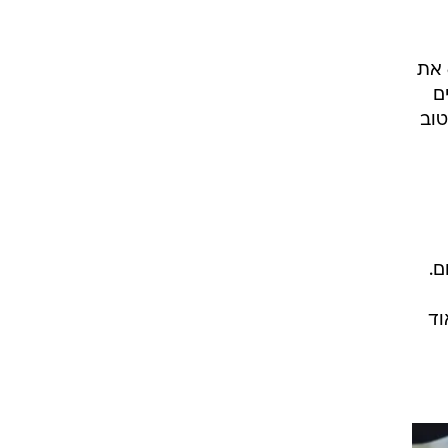
רוגבי וקריקט
גולף
התנקז הערב (רביעי) למשחק גורלי על כל הקופה ברבע גמר היורוקאפ, בו האדומים ניצחו 61:67 את
ביליארד
ת ו-8 ריבאונדים
תקצירים
הטוב
ם.
וד