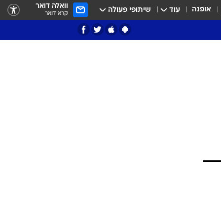
וואלה דואר
אופנה
עוד
שיתופי פעולה
קרא דואר
ציון 3
דאבל דריבל
י