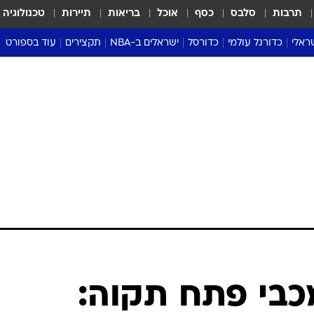
תרבות
סלבס
כסף
אוכל
בריאות
תיירות
טכנולוגיה
ראלי
כדורגל עולמי
כדורסל
ישראלים ב-NBA
תקצירים
עוד בספורט
ליגה אנגלית
ליגת העל
דני אבדיה
מונדיאל 2026
 העל
ליגה ספרדית
דאבל דריבל
NBA
נה
ליגה איטלקית
יורוליג וכדורסל אירופי
טבלאות
ו
ליגה גרמנית
ליגה לאומית
פודקאסטים
ליגה צרפתית
נבחרות ישראל בכדורסל
מסכמים מחזור
שראל
ליגת האלופות
כדורסל נשים
אבא של שבת
ית
הליגה האירופית
מעל הטבעת
דרום אמריקה
סערה בממלכה
טניס
טראש טוק
ספורט אמריקא
בי פתח תקוה:
פוקר