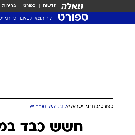
חדשות
ספורט
בחירות
ספורט
לוח תוצאות LIVE
כדורגל יש
ליגת העל Winner
סטט' ליגת
גביע המדי
גביע הטוט
שגרירים
נבחרות י
ליגה לאומ
ליגה א'
ספורט
/
כדורגל ישראלי
/
ליגת העל Winner
חשש כבד במכ