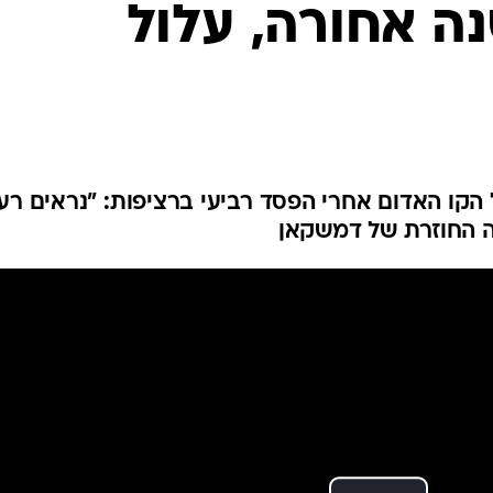
נה אחורה, עלול
ענפים נוספים
לוח שידורים
החידה של ספור
ארכיון מדורים
כתבו לנו
קו האדום אחרי הפסד רביעי ברציפות: "נראים רע,
 החוזרת של דמשקאן