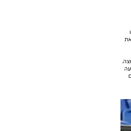
את
צה.
פציעה