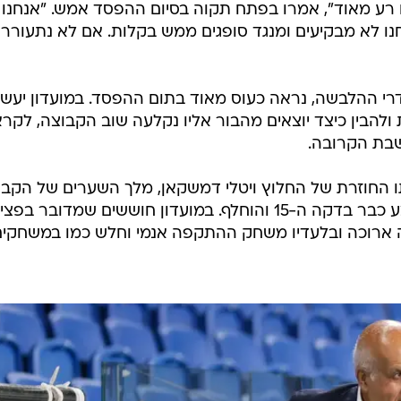
ם רע מאוד", אמרו בפתח תקוה בסיום ההפסד אמש. "אנחנו
נו לא מבקיעים ומנגד סופגים ממש בקלות. אם לא נתעורר
 חדרי ההלבשה, נראה כעוס מאוד בתום ההפסד. במועדון יעשו
 ולהבין כיצד יוצאים מהבור אליו נקלעה שוב הקבוצה, לקר
בת הקרובה.
 החוזרת של החלוץ ויטלי דמשקאן, מלך השערים של הקבו
המולדבי חזר אמש להרכב, אבל נפצע כבר בדקה ה-15 והוחלף. במועדון חוששים שמדובר ב
 ארוכה ובלעדיו משחק ההתקפה אנמי וחלש כמו במשחקים