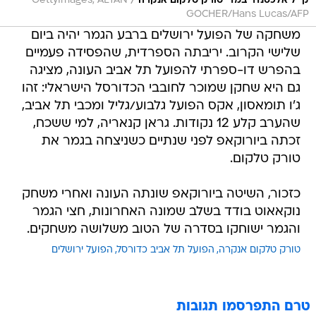
/
קייל אלכסנדר במדי טורק טלקום אנקרה
GettyImages, ALTAN
GOCHER/Hans Lucas/AFP
משחקה של הפועל ירושלים ברבע הגמר יהיה ביום
שלישי הקרוב. יריבתה הספרדית, שהפסידה פעמיים
בהפרש דו-ספרתי להפועל תל אביב העונה, מציגה
גם היא שחקן שמוכר לחובבי הכדורסל הישראלי: זהו
ג'ו תומאסון, אקס הפועל גלבוע/גליל ומכבי תל אביב,
שהערב קלע 12 נקודות. גראן קנאריה, למי ששכח,
זכתה ביורוקאפ לפני שנתיים כשניצחה בגמר את
טורק טלקום.
כזכור, השיטה ביורוקאפ שונתה העונה ואחרי משחק
נוקאאוט בודד בשלב שמונה האחרונות, חצי הגמר
והגמר ישוחקו בסדרה של הטוב משלושה משחקים.
טורק טלקום אנקרה
הפועל תל אביב כדורסל
הפועל ירושלים
טרם התפרסמו תגובות