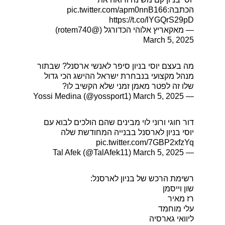
הכתבה:
pic.twitter.com/apm0nnB166
https://t.co/lYGQrS29pD
— מאקאריץ אלוהי הכדורגל (@rotem740)
March 5, 2025
מה בעצם יוסי בניון סיפר לאנשי ארסנל? שבתור
מנהל מקצועי בנבחרת ישראל ההישג הכי גדול
שלו זה לפטר מאמן זמני שלא הקשיב לו?
March 5, 2025
— Yossi Medina (@yossport1)
דור חוגי ורוני לוי מבינים שהם הולכים לבוא עם
יוסי בניון לארסנל בבנייה המחודשת שלה
pic.twitter.com/7GBP2xfzYq
March 5, 2025
— Tal Afek (@TalAfek11)
רשימת הרכש של בניון לארסנל:
שון וייסמן
רז מאיר
עלי מוחמד
ליוואי גארסיה