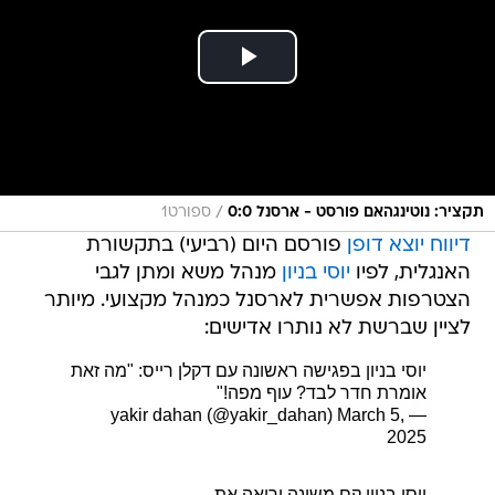
/
תקציר: נוטינגהאם פורסט - ארסנל 0:0
ספורט1
דיווח יוצא דופן
פורסם היום (רביעי) בתקשורת
האנגלית, לפיו
יוסי בניון
מנהל משא ומתן לגבי
הצטרפות אפשרית לארסנל כמנהל מקצועי. מיותר
לציין שברשת לא נותרו אדישים:
יוסי בניון בפגישה ראשונה עם דקלן רייס: "מה זאת
אומרת חדר לבד? עוף מפה!"
March 5,
— yakir dahan (@yakir_dahan)
2025
יוסי בניון קם משינה ורואה את