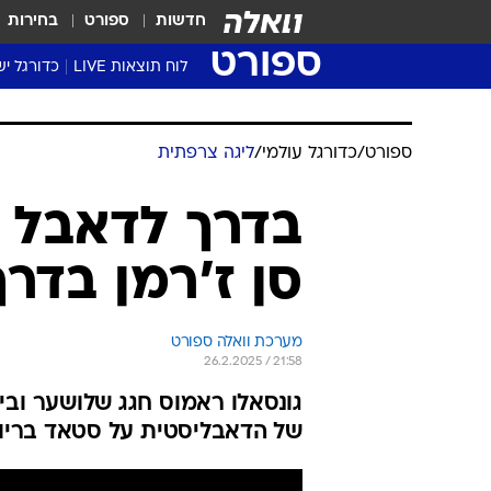
חדשות
ספורט
בחירות
ספורט
לוח תוצאות LIVE
כדורגל יש
ליגת העל Winner
סטט' ליגת
ספורט
/
כדורגל עולמי
/
ליגה צרפתית
גביע המדי
גביע הטוט
בדרך לדאבל נ
שגרירים
סן ז'רמן בדר
נבחרות י
ליגה לאומ
ליגה א'
מערכת וואלה ספורט
26.2.2025 / 21:58
של הדאבליסטית על סטאד בריוש