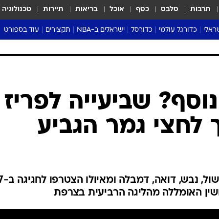
תרבות
סלבס
כסף
אוכל
בריאות
תיירות
טכנולוגיה
ראלי
כדורגל עולמי
כדורסל
ישראלים ב-NBA
תקצירים
עוד בספורט
ליגה אנגלית
ליגת העל
דני אבדיה
מונדיאל 2026
 העל
ליגה ספרדית
דאבל דריבל
NBA
נה
ליגה איטלקית
יורוליג וכדורסל אירופי
טבלאות
ו
ליגה גרמנית
ליגה לאומית
פודקאסטים
וסף? שביעייה לפריז
ליגה צרפתית
נבחרות ישראל בכדורסל
מסכמים מחזור
ך לחצי גמר הגביע
שראל
ליגת האלופות
כדורסל נשים
אבא של שבת
ית
הליגה האירופית
מעל הטבעת
דרום אמריקה
סערה בממלכה
טניס
גונסאלו ראמוס חגג 
טראש טוק
ין האומללה מהליגה הרביעית בצרפת
ספורט אמריקא
פוקר