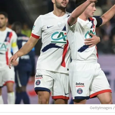
/
GettyImages