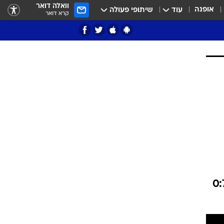
וואלה דואר
אופנה
עוד
שיתופי פעולה
קרא דואר
ציון 3
דאבל דריבל
שלושער ובישול, נבש, דואה, דמבלה ומאיולו הצטרפו לחגיגה ב-0:7
י