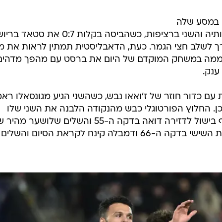
) במסע שלה
אל עבר הגביע הצרפתי ה-16 בתולדותיה והשני ברציפות, כשהביסה בקלות 0:7 את סטא
 לשלב חצי הגמר. כעת, הדאבליסטית תמתין לראות את מי
היממה במשחק המוקדם של היום את ברסט עם מהפך מדהים
שערים נפתחה אחרי 16 דקות עם כדור חוזר של ז'ואאו נבש, כשהשני הגיע מגונסאלו ר
. החלוץ הפורטוגלי כבש מהנקודה הלבנה את השני שלו
והשלישי של פריז בדקה ה-48, הוסיף בישול לדזירה דואה בדקה ה-55 והשלים שלו
דקות לאחר מכן. סני מאיולו הוסיף את השישי בדקה ה-66 ודמבלה קינח לקראת הסיום וה