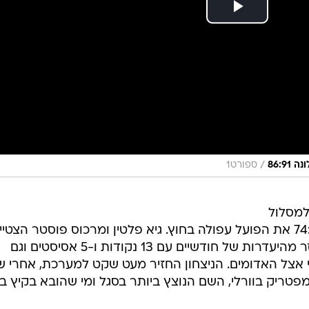
/
86:9
ספורט1
למסלול
הניצחונות בליגת העל, כשהביסה 74:99 את הפועל עפולה בחוץ. גיא פלטין ומרכוס פוסטר הצטיי
עם 19 נקודות כל אחד, נועם יעקב חזר מהיעדרות של חודשיים עם 13 נקודות ו-5 אסיסטים וגם
 אצל האדומים. הניצחון החזיר מעט שקט למערכת, אחרי ש
טריק בוורלי, השם הנוצץ ביותר בסגל ומי שהובא בקיץ ב