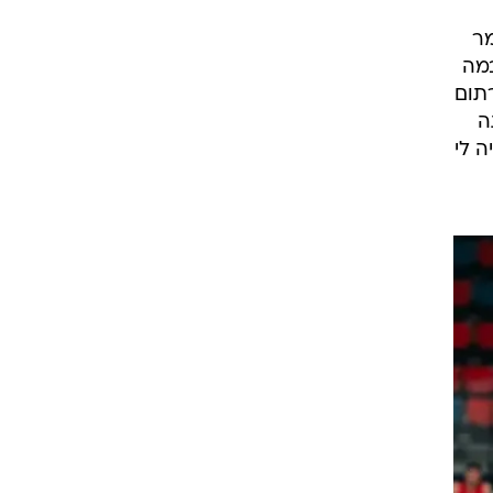
מר
במה
רתום
ה
ה לי