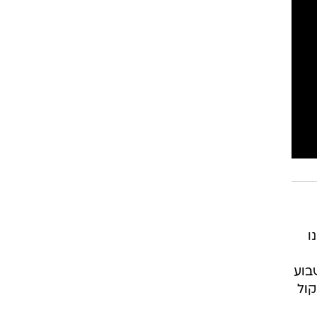
רוגבי וקריקט
גולף
ביליארד
תקצירים
נו
בוע
קול