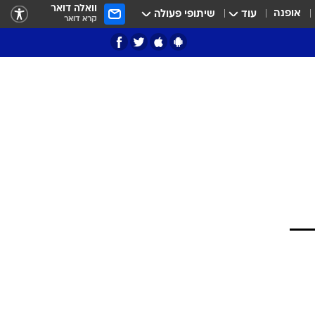
וואלה דואר
אופנה
עוד
שיתופי פעולה
קרא דואר
ציון 3
דאבל דריבל
י