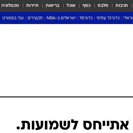
תרבות
סלבס
כסף
אוכל
בריאות
תיירות
טכנולוגיה
ראלי
כדורגל עולמי
כדורסל
ישראלים ב-NBA
תקצירים
עוד בספורט
ליגה אנגלית
ליגת העל
דני אבדיה
מונדיאל 2026
 העל
ליגה ספרדית
דאבל דריבל
NBA
נה
ליגה איטלקית
יורוליג וכדורסל אירופי
טבלאות
ו
ליגה גרמנית
ליגה לאומית
פודקאסטים
ליגה צרפתית
נבחרות ישראל בכדורסל
מסכמים מחזור
שראל
ליגת האלופות
כדורסל נשים
אבא של שבת
ית
הליגה האירופית
מעל הטבעת
דרום אמריקה
סערה בממלכה
טניס
טראש טוק
ספורט אמריקא
 אתייחס לשמועות.
פוקר