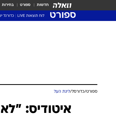
חדשות
ספורט
בחירות
ספורט
לוח תוצאות LIVE
כדורגל יש
ליגת העל Winner
סטט' ליגת
גביע המדי
גביע הטוט
שגרירים
נבחרות י
ליגה לאומ
ליגה א'
ספורט
/
כדורסל
/
ליגת העל
איטודיס: "לא