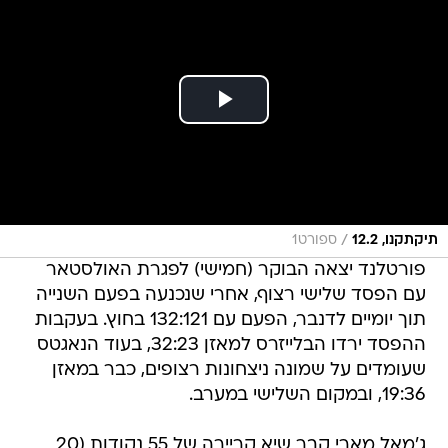
/
תיקתקנו, 12.2
ספורט1
פורטלנד יצאה הבוקר (חמישי) לפגרת האולסטאר
עם הפסד שלישי רצוף, אחרי שנכנעה בפעם השנייה
תוך יומיים לדנבר, הפעם עם 132:121 בחוץ. בעקבות
ההפסד ירדו הבלייזרס למאזן 32:23, בעוד הנאגטס
שעומדים על שמונה ניצחונות רצופים, כבר במאזן
19:36, ובמקום השלישי במערב.
ג'מאל מארי קבר שיא קריירה של 55 נקודות (20