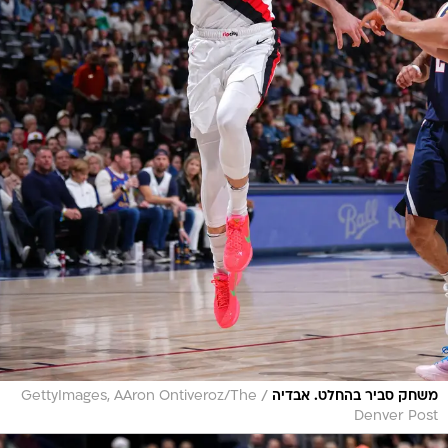
/
משחק סביר בהחלט. אבדיה
GettyImages, AAron Ontiveroz/The
Denver Post