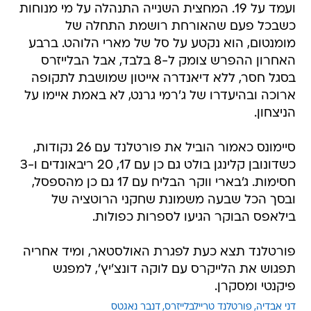
ועמד על 19. המחצית השנייה התנהלה על מי מנוחות
כשבכל פעם שהאורחת רושמת התחלה של
מומנטום, הוא נקטע על סל של מארי הלוהט. ברבע
האחרון ההפרש צומק ל-8 בלבד, אבל הבלייזרס
בסגל חסר, ללא דיאנדרה אייטון שמושבת לתקופה
ארוכה ובהיעדרו של ג'רמי גרנט, לא באמת איימו על
הניצחון.
סיימונס כאמור הוביל את פורטלנד עם 26 נקודות,
כשדונובן קלינגן בולט גם כן עם 17, 20 ריבאונדים ו-3
חסימות. ג'בארי ווקר הבליח עם 17 גם כן מהספסל,
ובסך הכל שבעה משמונת שחקני הרוטציה של
בילאפס הבוקר הגיעו לספרות כפולות.
פורטלנד תצא כעת לפגרת האולסטאר, ומיד אחריה
תפגוש את הלייקרס עם לוקה דונצ'יץ', למפגש
פיקנטי ומסקרן.
דני אבדיה
פורטלנד טריילבלייזרס
דנבר נאגטס