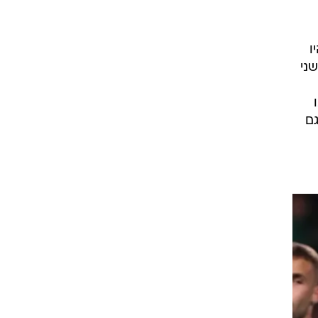
רוגבי וקריקט
גולף
ביליארד
תקצירים
ו
ני
גם