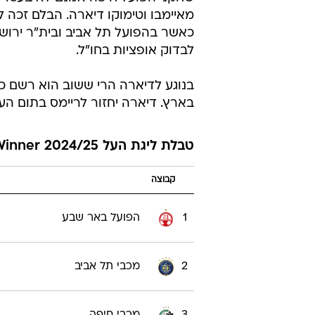
/
"תיקו אכזרי". רוני לוי
מאור אלקסלסי
שחקני הפועל חיפה אמנם לא בעטו 
מאיימבו וטימוקו דיארה. הבלם זכה ל
כאשר בהפועל תל אביב ובית"ר ירושל
לבדוק אופציות בחו"ל.
בנוגע לדיארה הרי ששוב הוא רשם כ
בארץ. דיארה יחזור לריימס בתום ה
טבלת ליגת העל Winner 2024/25