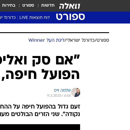
חדשות
ספורט
בחירות
ספורט
לוח תוצאות LIVE
כדורגל יש
ליגת העל Winner
סטט' ליגת
גביע המדי
גביע הטוט
שגרירים
נבחרות י
ליגה לאומ
ליגה א'
ספורט
/
כדורגל ישראלי
/
ליגת העל Winner
"אם סק ואלימ