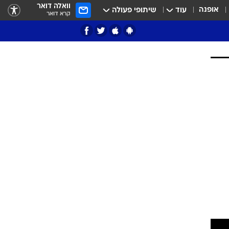
וואלה דואר
אופנה
עוד
שיתופי פעולה
קרא דואר
ציון 3
דאבל דריבל
י