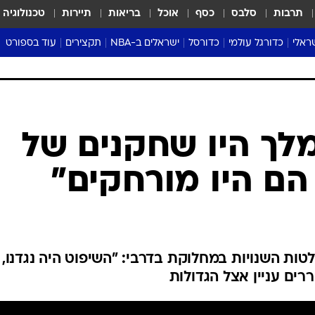
תרבות
סלבס
כסף
אוכל
בריאות
תיירות
טכנולוגיה
ראלי
כדורגל עולמי
כדורסל
ישראלים ב-NBA
תקצירים
עוד בספורט
ליגה אנגלית
ליגת העל
דני אבדיה
מונדיאל 2026
 העל
ליגה ספרדית
דאבל דריבל
NBA
נה
ליגה איטלקית
יורוליג וכדורסל אירופי
טבלאות
ו
ליגה גרמנית
ליגה לאומית
פודקאסטים
ליגה צרפתית
נבחרות ישראל בכדורסל
מסכמים מחזור
שראל
ליגת האלופות
כדורסל נשים
אבא של שבת
ית
הליגה האירופית
מעל הטבעת
דרום אמריקה
סערה בממלכה
טניס
טראש טוק
ספורט אמריקא
לך היו שחקנים של
פוקר