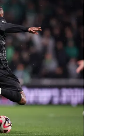
/
זעם ותסכול. הפועל חיפה
מאור אלקסלסי