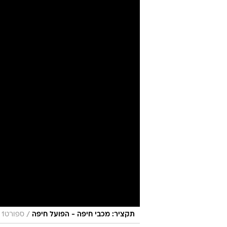
הפועל חיפה, 
שלמה וייס
11.2.2025 / 6:44
זעם גדול בהפועל חיפה על ההחל
נקודה". שני הזרים הבולטים מעור