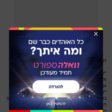
לפי הבנתי, החלטה סופית טרם התקבלה".
"זה ברור שהוא שחקן עם איכויות של פרמיירליג
ולידס תקווה להיות בפרמיירליג בעונה הבאה -
ושהוא יהיה חלק ממנה", נכתב על הישראלי באתר
"לידס יונייטד ניוז". "תמיד אומרים שאסור להתאהב
בשחקן מושאל, אבל זה מה שקרה איתו. שני הצדדים
חווים ביחד תקופת ירח דבש. האוהדים רוצים שהוא
יירכש ונראה שגם סולומון היה חפץ בכך".