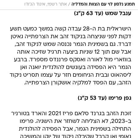
/
תמנע נלסון לוי עם הצוות והמדליה
אתר רשמי, איגוד הג'ודו
ענבל שמש (עד 63 ק"ג)
הישראלית בת ה-28 עבדה קשה במשך כמעט תשע
דקות לפני שניצחה בניקוד זהב את הצרפתייה גאיטן
דברד. גם בשמינית הגמר נכנסה שמש לניקוד זהב,
אבל שם תוך 12 שניות ביצעה תרגיל שזיכה אותה
בווזארי מול לאורה ואסקס פרננדס מספרד. ברבע
הגמר היא הפסידה בעונשים להולנדית יואנה ואן
ליסהאוט ובבית הניחומים חזר על עצמו תסריט ניקוד
הזהב, עם הפסד למלקיה אושקורן הצרפתייה.
גפן פרימו (עד 53 ק"ג)
זוכת הזהב בגרנד סלאם פריז 2021 והארד בטורניר
ב-2023, לא הצליחה לשחזר את הישגיה. פרימו
התחילה בשמינית הגמר, אבל הפסידה להולנדית
נאומי ואן קרבל שקיבלה ניקוד של יוקו והמשיכה