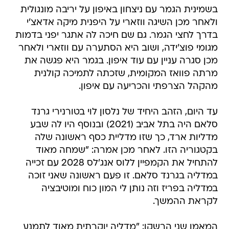
בשמינית הגמר עם ניצחון באיפון על יריבה מונגולית
ולאחר מכן השיגה ווזארי על היפנית מיקה אדאצ'י
בדרך לחצי הגמר. גם שם חיכה לה אתגר יפני בדמות
מגומי פוצ'ידה, ושוב היא הסתערה עם ווזארי ולאחר
מכן סגרה עניין עם עוד איפון. בגמר היא פגשה את
מרתה פוואז המקומית, שזכתה לתמיכה קולנית
מהקהל הצרפתי והכריעה עם איפון.
עד היום, הזהב היחיד של נלסון לוי בטורנירי גרנד
סלאם היה בתל אביב (2021) ובנוסף היו לה שבע
מדליות ארד, כך שזו מדליית כסף ראשונה שלה
בקטגוריה הזו. לאחר מכן אמרה: "שמחה מאוד
להתחיל את הקמפיין ללוס אנג'לס 2028 עם זכייה
במדליה בגרנד סלאם. זו פעם ראשונה שאני זוכה
במדליה בפריז וזה נותן לי המון כוח ומוטיבציה
לקראת ההמשך.
המאמן שני הרשקו: "מדליה יוקרתית מאוד לתמנע