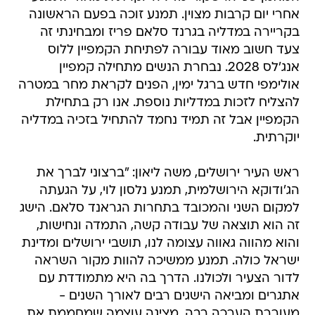
אחרי יום קרבות מצוין. תמנע זוכה בפעם הראשונה
בקריירה במדליה בגרנד סלאם פריז ומבחינתי זה
צעד חשוב מאוד עבורה לפתיחת הקמפיין ללוס
אנג'לס 2028. נבחרת הנשים מתחילה קמפיין
אולימפי חדש ברגל ימין, הפנים לקראת מחר במטרה
להצליח לזכות במדליות נוספת. אנו רק בתחילת
הקמפיין אבל זה תמיד נחמד להתחיל בזכיה במדליה
יוקרתית.
ראש העיר ירושלים, משה ליאון: "ברצוני לברך את
הג'ודוקא הירושלמית, תמנע נלסון לוי, על הגעתה
למקום השני והמכובד בתחרות הגראנד סלאם. הישג
זה הוא תוצאה של עבודה קשה, התמדה ונחישות,
והוא מהווה גאווה עצומה לנו, תושבי ירושלים ומדינת
ישראל כולה. תמנע ממשיכה להוות מקור השראה
לדור הצעיר ולכולנו. הדרך בה היא מתמודדת עם
אתגרים ומביאה הישגים רבים לאורך השנים -
מעוררת הערכה רבה, מציגה עוצמה שמחממת את