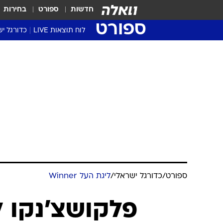
חדשות
ספורט
בחירות
ספורט
לוח תוצאות LIVE
כדורגל יש
ליגת העל Winner
סטט' ליגת
גביע המדי
גביע הטוט
שגרירים
נבחרות י
ליגה לאומ
ליגה א'
ספורט
/
כדורגל ישראלי
/
ליגת העל Winner
פלקושצ'נקו 