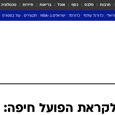
תרבות
סלבס
כסף
אוכל
בריאות
תיירות
טכנולוגיה
ראלי
כדורגל עולמי
כדורסל
ישראלים ב-NBA
תקצירים
עוד בספורט
ליגה אנגלית
ליגת העל
דני אבדיה
מונדיאל 2026
 העל
ליגה ספרדית
דאבל דריבל
NBA
נה
ליגה איטלקית
יורוליג וכדורסל אירופי
טבלאות
ו
ליגה גרמנית
ליגה לאומית
פודקאסטים
ליגה צרפתית
נבחרות ישראל בכדורסל
מסכמים מחזור
שראל
ליגת האלופות
כדורסל נשים
אבא של שבת
ית
הליגה האירופית
מעל הטבעת
דרום אמריקה
סערה בממלכה
טניס
טראש טוק
ספורט אמריקא
לקראת הפועל חיפה:
פוקר