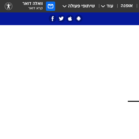
וואלה דואר
אופנה
עוד
שיתופי פעולה
קרא דואר
ציון 3
דאבל דריבל
י