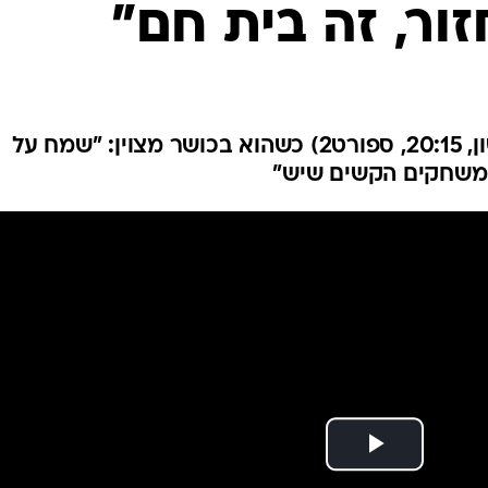
זור, זה בית חם"
ענפים נוספים
לוח שידורים
החידה של ספור
ארכיון מדורים
כתבו לנו
הקשר יפגוש את האקסית (ראשון, 20:15, ספורט2) כשהוא בכושר מצוין: "שמח על
המשחקים הקשים שיש"