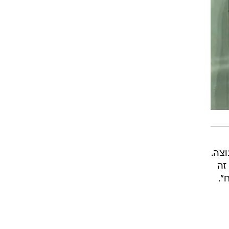
וצה.
זה
".