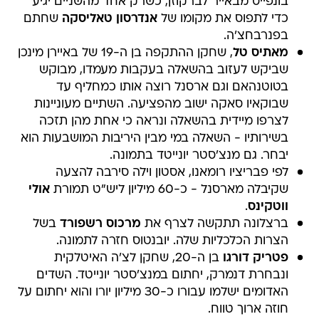
בונפייס מבאייר לברקוזן, כשרק אחד מהשניים יגיע
כדי לתפוס את מקומו של
אנדרסון טאליסקה
שחתם
בפנרבחצ'ה.
מאתיס טל
, שחקן ההתקפה בן ה-19 של באיירן מינכן
שביקש לעזוב בהשאלה בעקבות מעמדו, מבוקש
בטוטנהאם וגם ארסנל רוצה אותו כמחליף עד
שבוקאיו סאקה ישוב מהפציעה. השתיים מעוניינות
לצרפו מיידית בהשאלה ונראה כי אחת מהן תזכה
בשירותיו - השאלה במי מבין היריבות המושבעות הוא
יבחר. גם מנצ'סטר יונייטד בתמונה.
לפי פבריציו רומאנו, אסטון וילה סירבה להצעה
שקיבלה מארסנל - כ-60 מיליון ליש"ט תמורת
אולי
ווטקינס
.
ברצלונה תתקשה לצרף את
מרכוס רשפורד
בשל
הצרות הכלכליות שלה. יובנטוס חזרה לתמונה.
פטריק דורגו
בן ה-20, שחקן לצ'ה האיטלקית
ונבחרת דנמרק, יחתום במנצ'סטר יונייטד. השדים
האדומים ישלמו עבורו כ-30 מיליון יורו והוא יחתום על
חוזה ארוך טווח.