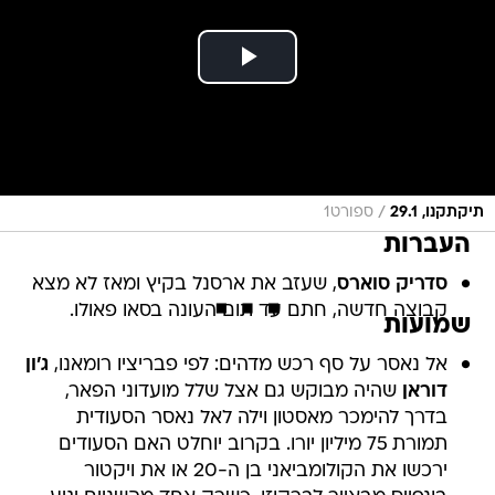
/
תיקתקנו, 29.1
ספורט1
העברות
סדריק סוארס
, שעזב את ארסנל בקיץ ומאז לא מצא
קבוצה חדשה, חתם עד תום העונה בסאו פאולו.
שמועות
אל נאסר על סף רכש מדהים: לפי פבריציו רומאנו,
ג'ון
דוראן
שהיה מבוקש גם אצל שלל מועדוני הפאר,
בדרך להימכר מאסטון וילה לאל נאסר הסעודית
תמורת 75 מיליון יורו. בקרוב יוחלט האם הסעודים
ירכשו את הקולומביאני בן ה-20 או את ויקטור