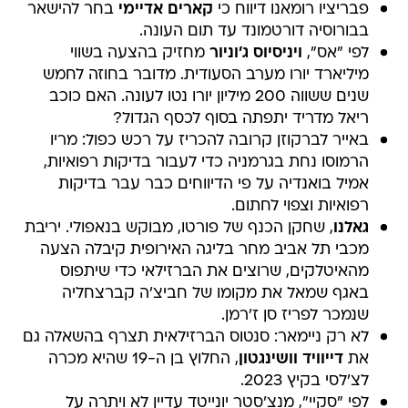
פבריציו רומאנו דיווח כי
קארים אדיימי
בחר להישאר
בבורוסיה דורטמונד עד תום העונה.
לפי "אס",
ויניסיוס ג'וניור
מחזיק בהצעה בשווי
מיליארד יורו מערב הסעודית. מדובר בחוזה לחמש
שנים ששווה 200 מיליון יורו נטו לעונה. האם כוכב
ריאל מדריד יתפתה בסוף לכסף הגדול?
באייר לברקוזן קרובה להכריז על רכש כפול: מריו
הרמוסו נחת בגרמניה כדי לעבור בדיקות רפואיות,
אמיל בואנדיה על פי הדיווחים כבר עבר בדיקות
רפואיות וצפוי לחתום.
גאלנו
, שחקן הכנף של פורטו, מבוקש בנאפולי. יריבת
מכבי תל אביב מחר בליגה האירופית קיבלה הצעה
מהאיטלקים, שרוצים את הברזילאי כדי שיתפוס
באגף שמאל את מקומו של חביצ'ה קברצחליה
שנמכר לפריז סן ז'רמן.
לא רק ניימאר: סנטוס הברזילאית תצרף בהשאלה גם
את
דייוויד וושינגטון
, החלוץ בן ה-19 שהיא מכרה
לצ'לסי בקיץ 2023.
לפי "סקיי", מנצ'סטר יונייטד עדיין לא ויתרה על