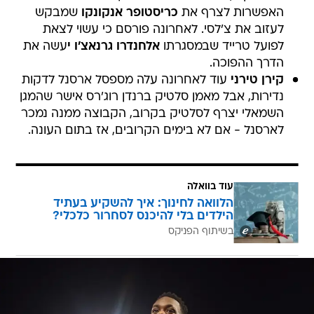
האפשרות לצרף את
כריסטופר אנקונקו
שמבקש
לעזוב את צ'לסי. לאחרונה פורסם כי עשוי לצאת
לפועל טרייד שבמסגרתו
אלחנדרו גרנאצ'ו
י
עשה את
הדרך ההפוכה.
קירן טירני
עוד לאחרונה עלה מספסל ארסנל לדקות
נדירות, אבל מאמן סלטיק ברנדן רוג'רס אישר שהמגן
השמאלי יצרף לסלטיק בקרוב, הקבוצה ממנה נמכר
לארסנל - אם לא בימים הקרובים, אז בתום העונה.
עוד בוואלה
הלוואה לחינוך: איך להשקיע בעתיד
הילדים בלי להיכנס לסחרור כלכלי?
בשיתוף הפניקס