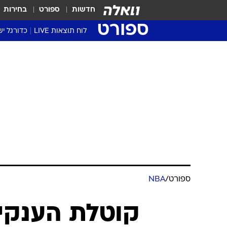
חדשות
ספורט
בחירות
ספורט
לוח תוצאות LIVE
כדורגל יש
ליגת העל Winner
סטט' ליגת
גביע המדי
גביע הטוט
שגרירים
נבחרות י
ליגה לאומ
ליגה א'
ספורט
/
NBA
קוטלת הענקי