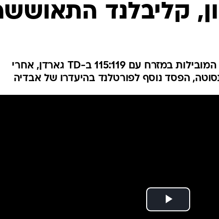
ענפים נוספים
ן, קליבלנד התאוששה
לוח שידורים
החידה של ספור
ארכיון מדורים
כתבו לנו
ההוקס עלו למאזן 1:6 מול שלוש המובילות במזרח עם 115:119 ב-TD גארדן, אחרי
סוטה, הפסד נוסף לפורטלנד בהיעדרו של אבדיה