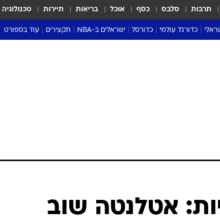
תרבות
סלבס
כסף
אוכל
בריאות
תיירות
טכנולוגיה
ראלי
כדורגל עולמי
כדורסל
ישראלים ב-NBA
תקצירים
עוד בספורט
ליגה אנגלית
ליגת העל
דני אבדיה
מונדיאל 2026
 העל
ליגה ספרדית
דאבל דריבל
NBA
נה
ליגה איטלקית
יורוליג וכדורסל אירופי
טבלאות
ו
ליגה גרמנית
ליגה לאומית
פודקאסטים
ליגה צרפתית
נבחרות ישראל בכדורסל
מסכמים מחזור
שראל
ליגת האלופות
כדורסל נשים
אבא של שבת
ית
הליגה האירופית
מעל הטבעת
דרום אמריקה
סערה בממלכה
טניס
טראש טוק
ספורט אמריקא
ות: אטלנטה שוב
פוקר