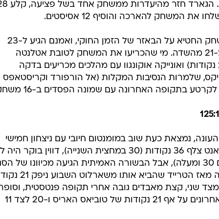
שהיה אחראי להפתעה הוא טריי יאנג. הגארד חזר מהיעדרות ממשחק 
את המשחק להארכה והוסיף 12 אסיסטים.
מנגד, ג'ייסון טייטום שהיה בספק למשחק החטיא על הבאזר של הזמן החוקי, ואמנם הגיע ל-23
נקודות אבל סבל מיום פושר, עם 7 מ-21 מהשדה. מי שהכריעו את המשחק לטובת אטלנטה
בתוספת הזמן, היו דייסון דניאלס (23 נקודות) ואונייקה אוקונגוו עם מהלכים מכריעים בדקה
 ג'יילן בראון קלע 24 לסלטיקס, שלמרות הנסיבות המקלות (אל הורפורד וקריסטאפס
קרטע בתקופה האחרונה עם שמונה הפסדים ב-16 משחקים.
עונה, נמצאת כעת שוב במומנטום חיובי עם ניצחון חמישי
בששת משחקיה האחרונים. קווין דוראנט צלף 36 נקודות (30 במחצית השנייה), דווין בוקר היה
פחות עם 35 (משחק חמישי רצוף עם 30 ומעלה), אבל הבשורה האמיתית הגיעה מכיוונו של ה
החדש ניק ריצ'רד, שבהופעת הבכורה מאז הטרייד שהביא אותו משאר
ס, מצד שני, קצת מאבדים גובה אחרי תקופה פנטסטית, וסופר
הפסד שלישי בארבעת המשחקים האחרונים על אף 21 נקודות של טוביאס האריס ו-20 לצד 11