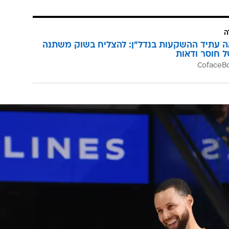
ה
ה עתיד ההשקעות בנדל"ן: להצליח בשוק משתנה
ל חוסר ודאות