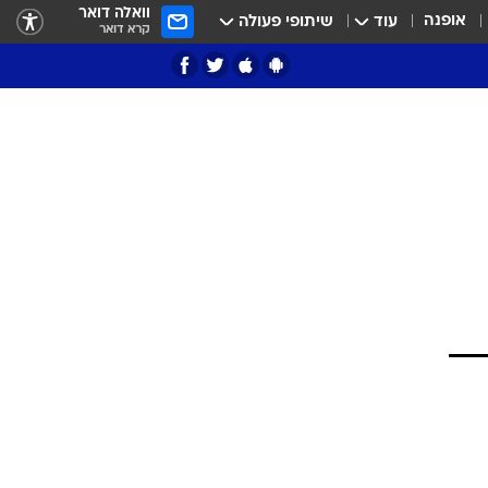
וואלה דואר
אופנה
עוד
שיתופי פעולה
קרא דואר
ציון 3
דאבל דריבל
י