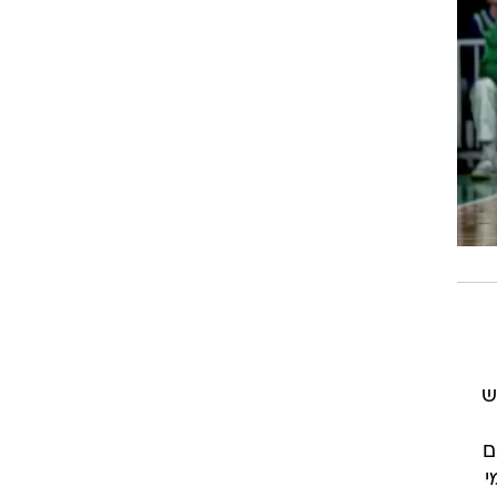
ש
ם
ה מי