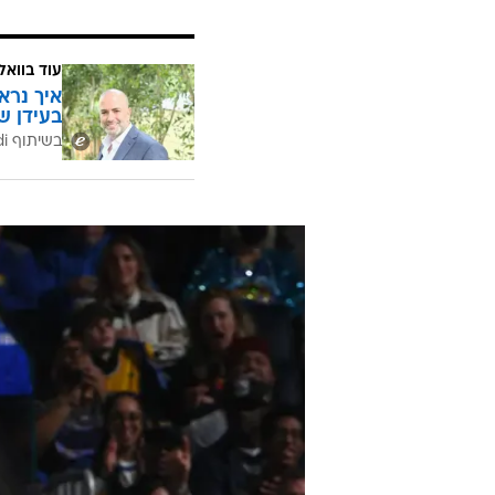
עוד בוואל
איך נרא
בעידן ש
בשיתוף CofaceBdi