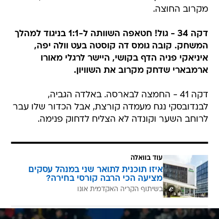
מקרוב החוצה.
דקה 34 - גול! חטאפה השוותה ל-1:1 בניגוד למהלך
המשחק. קובה גומס דה קוסטה בעט וולה יפה,
איניאקי פניה הדף בקושי, היישר לרגלי מאורו
ארמבארי שדחק מקרוב את השוויון.
דקה 41 - החמצה לבארסה. באלדה הגביה,
לבנדובסקי נגח מעמדה קורצת, אבל הכדור שלו עבר
לרוחב השער וקונדה לא הצליח לדחוק פנימה.
עוד בוואלה
איזו תוכנית לתואר שני במנהל עסקים
מציעה הכי הרבה קורסי בחירה?
בשיתוף הקריה האקדמית אונו