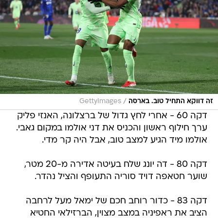
/
זה דווקא התחיל טוב. בארסה
GettyImages
דקה 60 - אחרי לחץ גדול של ברצלונה, האנזי פליק
ערך חילוף ראשון והכניס את דני אולמו במקום גאבי.
אולמו מיד הגיע למצב טוב, אבל היה קר מדי.
דקה 80 - דה יונג שלח בעיטה אדירה מ-20 מטר,
שוער חטאפה דויד סוריה התעופף והציל נהדר.
דקה 83 - כדור רוחב חכם של ימאל מעל לרחבה
הציב את ראפיניה במצב מצוין, הברזילאי החטיא