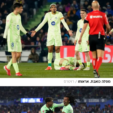
/
מפלה כואבת. אראוחו
רויטרס