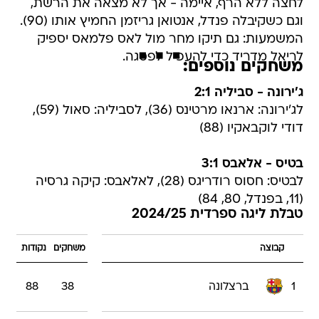
לחצה ללא הרף, איימה - אך לא מצאה את הרשת,
וגם כשקיבלה פנדל, אנטואן גריזמן החמיץ אותו (90).
המשמעות: גם תיקו מחר מול לאס פלמאס יספיק
לריאל מדריד כדי להעפיל לפסגה.
משחקים נוספים:
ג'ירונה - סביליה 2:1
לג'ירונה: ארנאו מרטינס (36), לסביליה: סאול (59),
דודי לוקבאקיו (88)
בטיס - אלאבס 3:1
לבטיס: חסוס רודריגס (28), לאלאבס: קיקה גרסיה
(11, בפנדל, 80, 84)
טבלת ליגה ספרדית 2024/25
קבוצה
משחקים
נקודות
1
ברצלונה
38
88