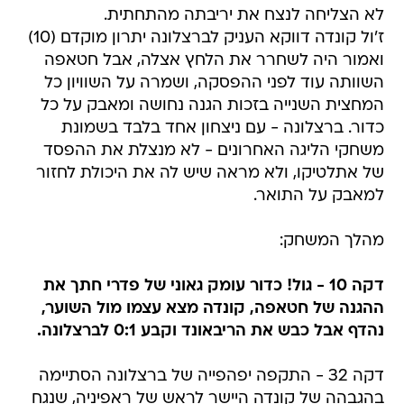
לא הצליחה לנצח את יריבתה מהתחתית.
ז'ול קונדה דווקא העניק לברצלונה יתרון מוקדם (10)
ואמור היה לשחרר את הלחץ אצלה, אבל חטאפה
השוותה עוד לפני ההפסקה, ושמרה על השוויון כל
המחצית השנייה בזכות הגנה נחושה ומאבק על כל
כדור. ברצלונה - עם ניצחון אחד בלבד בשמונת
משחקי הליגה האחרונים - לא מנצלת את ההפסד
של אתלטיקו, ולא מראה שיש לה את היכולת לחזור
למאבק על התואר.
מהלך המשחק:
דקה 10 - גול! כדור עומק גאוני של פדרי חתך את
ההגנה של חטאפה, קונדה מצא עצמו מול השוער,
נהדף אבל כבש את הריבאונד וקבע 0:1 לברצלונה.
דקה 32 - התקפה יפהפייה של ברצלונה הסתיימה
בהגבהה של קונדה היישר לראש של ראפיניה, שנגח