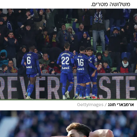
משלושה מטרים.
/
ארמבארי חוגג
GettyImages