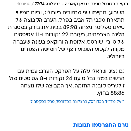
/
תקציר כדורסל ספרדי: גראן קנאריה - ברצלונה 77:74
ספורט1
השבוע יתקיימו שני מחזורים ביורוליג, וביום חמישי
תתארח מכבי תל אביב בפריז. הערב הקבוצה של
טיאגו ספליטר ניצחה 89:98 בבית את בורק במסגרת
הליגה הצרפתית, בעזרת 22 נקודות ו-11 אסיסטים
של טי ג'יי שורטס. אלופת היורוקאפ בעונה שעברה
מקווה לקטוע השבוע רצף של חמישה הפסדים
ביורוליג.
גם נציג ישראלי עלה על הפרקט הערב: עמית עבו
הרשים במדי נבז'יס עם 24 נקודות ו-8 אסיסטים מול
ז'לגיריס קובנה החזקה, אך הקבוצה שלו נוצחה
88:86 בחוץ.
ריאל מדריד בכדורסל
ברצלונה בכדורסל
פריז בסקטבול
טרם התפרסמו תגובות