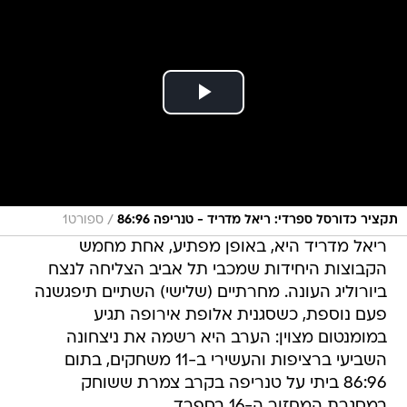
/
תקציר כדורסל ספרדי: ריאל מדריד - טנריפה 86:96
ספורט1
ריאל מדריד היא, באופן מפתיע, אחת מחמש
הקבוצות היחידות שמכבי תל אביב הצליחה לנצח
ביורוליג העונה. מחרתיים (שלישי) השתיים תיפגשנה
פעם נוספת, כשסגנית אלופת אירופה תגיע
במומנטום מצוין: הערב היא רשמה את ניצחונה
השביעי ברציפות והעשירי ב-11 משחקים, בתום
86:96 ביתי על טנריפה בקרב צמרת ששוחק
במסגרת המחזור ה-16 בספרד.