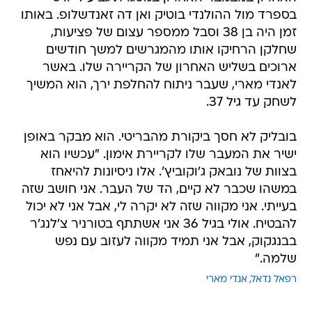
בספרד מול ההולנדי בוטיק ואן דה זאנדשלופ. באותו
זמן היה בן 38 וסבל ממספר עצום של פציעות,
שחלקן הרחיקו אותו מהמגרשים למשך חודשים
ארוכים בשליש האחרון של הקריירה שלו. באשר
לאנדי מארי, שעבר ניתוח להחלפת ירך, הוא המשיך
לשחק עד גיל 37.
בובליק לא חסך ביקורת מהבריטי. הוא מבקר באופן
ישיר את המעבר שלו לקריירת אימון. "עכשיו הוא
בצוות של נובאק ג'וקוביץ'. אלו ניסיונות להיאחז
במשהו שכבר לא קיים, הד של העבר. אני חושב שזה
בעייתי. אני מקווה שזה לא יקרה לי, אבל אני לא יכול
להבטיח. אולי בגיל 36 אני אשתתף בטורניר צ'לנג'ר
בבנגקוק, אבל אני תמיד מקווה לעזוב עם נפש
שלמה."
רפאל נדאל
אנדי מארי