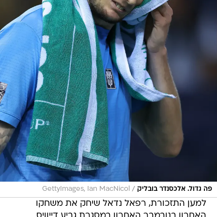
/
פה גדול. אלכסנדר בובליק
GettyImages, Ian MacNicol
למען התזכורת, רפאל נדאל שיחק את משחקו
האחרון בנובמבר האחרון במסגרת גביע דייוויס