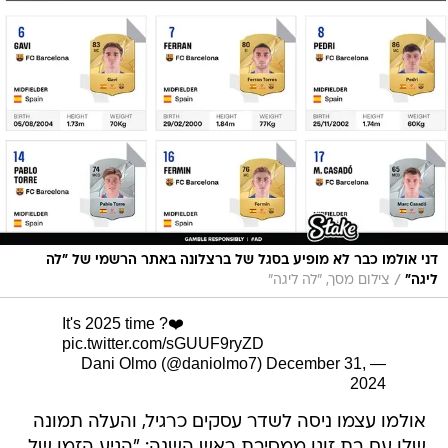
דני אולמו כבר לא מופיע בסגל של ברצלונה באתר הרשמי של "לה
/
ליגה"
צילום מסך, "לה ליגה"
It's 2025 time ?❤️
pic.twitter.com/sGUUF9ryZD
December 31,
— Dani Olmo (@daniolmo7)
2024
אולמו עצמו ניסה לשדר עסקים כרגיל, והעלה תמונה
שלו עם בת זוגו ממסיבת ראש השנה: "הגיע הזמן של