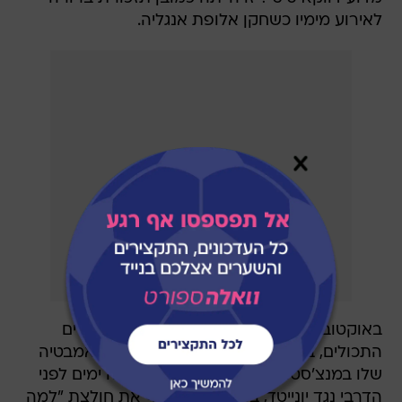
לאירוע מימיו כשחקן אלופת אנגליה.
באוקטובר 2011, כשהיה בן 21 ולבש את המדים
התכולים, באלוטלי הדליק זיקוקים בחדר האמבטיה
שלו במנצ'סטר עם כמה מחבריו, ארבעה ימים לפני
הדרבי נגד יונייטד, בו כבש ואז חשף את חולצת "למה