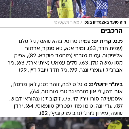
/
היה סוער באצטדיון בעכו
מאור אלקסלסי
הרכבים
מ.ס. קרית ים:
עמית סרוסי, בהא שאמי, גיל סלם
(עמית חדד, 63), נמיר אגא, גיא סנקר, ארתור
אלייניקוב, עמית מזרחי (מוחמד פוקרא, 82), אפיק
קטן (משה גולן, 63), סלים עמאש (איתי ארזי, 63), ניר
אברג'יל (עומרי וגנר, 99), גיל חדד (יובל דיין, 99)
בית"ר ירושלים:
מיגל סילבה, זוהר זסנו, ז'אן מרסלן,
אורי דהן, לי און מזרחי גריגורי מורוזוב, 64),
איסמעילה סורו (ירין לוי, 75), ז'קוב ז'נו (נהוראי דבוש,
87), עדי יונה, טימו מוזי (פטריק טוומאסי, 64), ירדן
שועה, מיירון ג'ורג' (נדב מרקוביץ', 82).