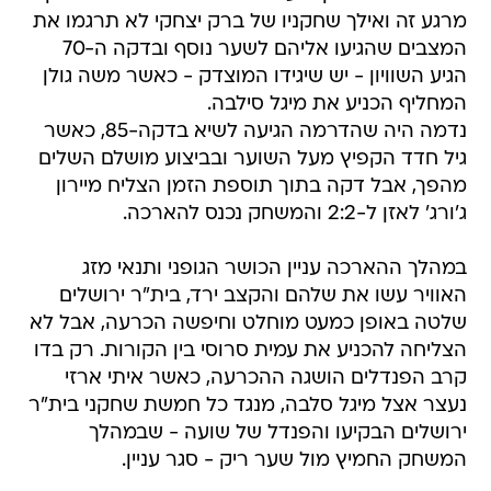
מרגע זה ואילך שחקניו של ברק יצחקי לא תרגמו את
המצבים שהגיעו אליהם לשער נוסף ובדקה ה-70
הגיע השוויון - יש שיגידו המוצדק - כאשר משה גולן
המחליף הכניע את מיגל סילבה.
נדמה היה שהדרמה הגיעה לשיא בדקה-85, כאשר
גיל חדד הקפיץ מעל השוער ובביצוע מושלם השלים
מהפך, אבל דקה בתוך תוספת הזמן הצליח מיירון
ג'ורג' לאזן ל-2:2 והמשחק נכנס להארכה.
במהלך ההארכה עניין הכושר הגופני ותנאי מזג
האוויר עשו את שלהם והקצב ירד, בית"ר ירושלים
שלטה באופן כמעט מוחלט וחיפשה הכרעה, אבל לא
הצליחה להכניע את עמית סרוסי בין הקורות. רק בדו
קרב הפנדלים הושגה ההכרעה, כאשר איתי ארזי
נעצר אצל מיגל סלבה, מנגד כל חמשת שחקני בית"ר
ירושלים הבקיעו והפנדל של שועה - שבמהלך
המשחק החמיץ מול שער ריק - סגר עניין.