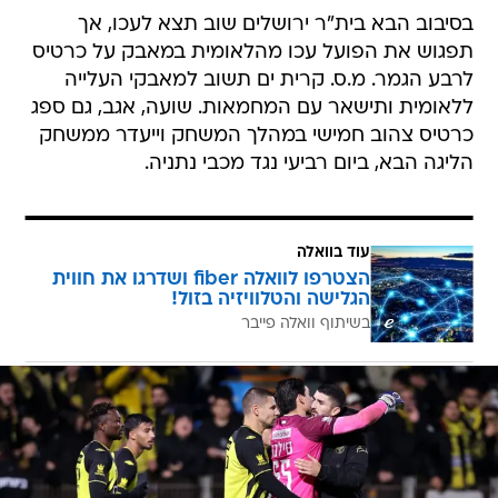
בסיבוב הבא בית"ר ירושלים שוב תצא לעכו, אך
תפגוש את הפועל עכו מהלאומית במאבק על כרטיס
לרבע הגמר. מ.ס. קרית ים תשוב למאבקי העלייה
ללאומית ותישאר עם המחמאות. שועה, אגב, גם ספג
כרטיס צהוב חמישי במהלך המשחק וייעדר ממשחק
הליגה הבא, ביום רביעי נגד מכבי נתניה.
עוד בוואלה
הצטרפו לוואלה fiber ושדרגו את חווית
הגלישה והטלוויזיה בזול!
בשיתוף וואלה פייבר