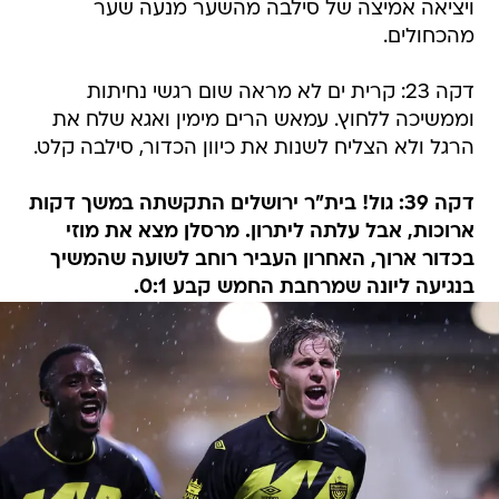
ויציאה אמיצה של סילבה מהשער מנעה שער
מהכחולים.
דקה 23: קרית ים לא מראה שום רגשי נחיתות
וממשיכה ללחוץ. עמאש הרים מימין ואגא שלח את
הרגל ולא הצליח לשנות את כיוון הכדור, סילבה קלט.
דקה 39: גול! בית"ר ירושלים התקשתה במשך דקות
ארוכות, אבל עלתה ליתרון. מרסלן מצא את מוזי
בכדור ארוך, האחרון העביר רוחב לשועה שהמשיך
בנגיעה ליונה שמרחבת החמש קבע 0:1.