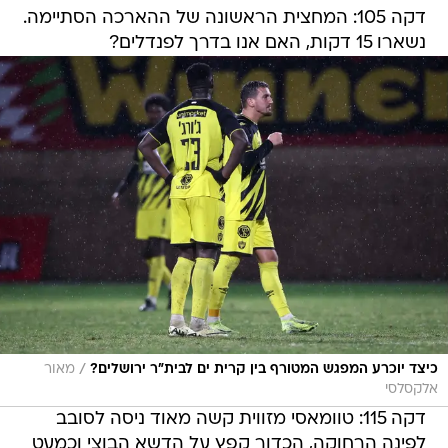
דקה 105: המחצית הראשונה של ההארכה הסתיימה.
נשארו 15 דקות, האם אנו בדרך לפנדלים?
/
כיצד יוכרע המפגש המטורף בין קרית ים לבית"ר ירושלים?
מאור
אלקסלסי
דקה 115: טוומאסי מזווית קשה מאוד ניסה לסובב
לפינה הרחוקה, הכדור קפץ על הדשא הבוצי וכמעט