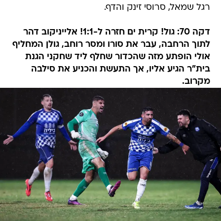
רגל שמאל, סרוסי זינק והדף.
דקה 70: גול! קרית ים חזרה ל-1:1! אלייניקוב דהר
לתוך הרחבה, עבר את סורו ומסר רוחב, גולן המחליף
אולי הופתע מזה שהכדור שחלף ליד שחקני הגנת
בית"ר הגיע אליו, אך התעשת והכניע את סילבה
מקרוב.