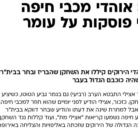
ענפים נוספים
אוהדי מכבי חיפה
לוח שידורים
פוסקות על עומר
החידה של ספור
ארכיון מדורים
כתבו לנו
הדי הירוקים קיללו את השחקן שהבריז ובחר בבית"ר
שהיה כוכבם הגדול בעבר
אצילי התבטא הערב (רביעי) גם בגמר גביע הטוטו, כשיציע
. כזכור, אצילי הודיע לפני יומיים שהוא חוזר למכבי חיפה,
אבל למחרת שינה את דעתו והודיע שבחר דווקא בבית"ר
 חיפה נשמעו קריאות "אצילי מת", ועוד קללות נגד השחקן,
 הגדולה של הירוקים שזכתה באליפויות והצליחה באירופה