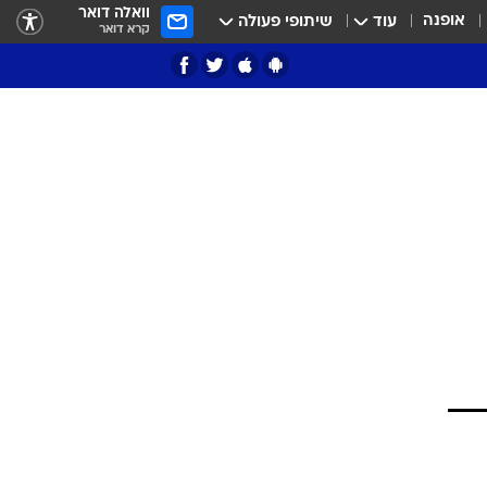
וואלה דואר
אופנה
עוד
שיתופי פעולה
קרא דואר
ציון 3
דאבל דריבל
י