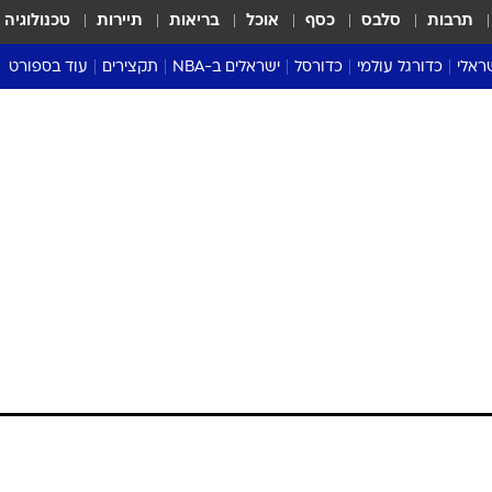
תרבות
סלבס
כסף
אוכל
בריאות
תיירות
טכנולוגיה
ראלי
כדורגל עולמי
כדורסל
ישראלים ב-NBA
תקצירים
עוד בספורט
ליגה אנגלית
ליגת העל
דני אבדיה
מונדיאל 2026
 העל
ליגה ספרדית
דאבל דריבל
NBA
נה
ליגה איטלקית
יורוליג וכדורסל אירופי
טבלאות
ו
ליגה גרמנית
ליגה לאומית
פודקאסטים
ליגה צרפתית
נבחרות ישראל בכדורסל
מסכמים מחזור
שראל
ליגת האלופות
כדורסל נשים
אבא של שבת
ית
הליגה האירופית
מעל הטבעת
דרום אמריקה
סערה בממלכה
טניס
טראש טוק
ספורט אמריקא
פוקר