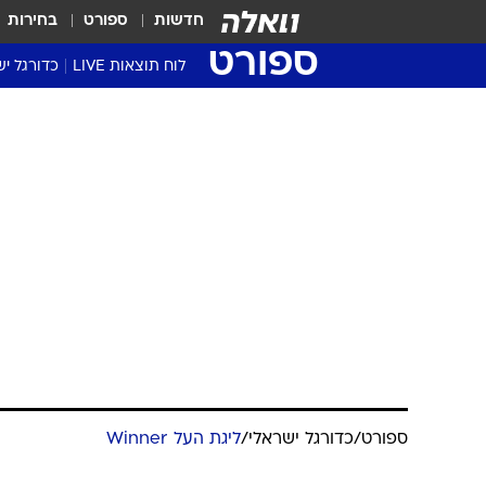
חדשות
ספורט
בחירות
ספורט
לוח תוצאות LIVE
כדורגל יש
ליגת העל Winner
סטט' ליגת
גביע המדי
גביע הטוט
שגרירים
נבחרות י
ליגה לאומ
ליגה א'
ספורט
/
כדורגל ישראלי
/
ליגת העל Winner