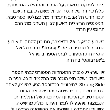
מחר לפרקט במאבק על הכבוד והתהילה. המשחקים
יכללו שחזור של הגמר הגדול משנה שעברה, שבו
תיכון חדש תל אביב תתמודד מול כצנלסון כפר סבא,
והגימנסיה הריאלית ראשון לציון תשחק מול הרב
תחומי עין חרוד.
בשבוע הבא, ב-26 בדצמבר, מתוכנן להתקיים אירוע
הגמר של טורניר ה-Strong Side בכדורסל של
התאחדות הספורט לבתי הספר בישראל
ב"אנרבוקס" בחדרה.
זיו ישראלי, מנכ"ל התאחדות הספורט לבתי הספר
בישראל: "שלב חצי הגמר של התלמידות בטורניר ה
Strong Side-לתיכוניים בכדורסל הגיע לסיומו, לאחר
סדרת משחקים מרשימה שהדגישה את הרוח
הספורטיבית, הכישרון והמחויבות של התלמידות.
הקבוצות שהעפילו לגמר הפגינו יכולת מרשימה,
נחישות והתמדה, ששיקפו את ההשקעה הרבה של