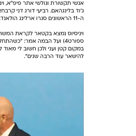
אנשי תקשורת וגולשי אתר פיפ"א, ויני
ג'וד בלינגהאם. רביעי דורג דני קרבח
ה-11 הראשונים סגרו ארלינג הולאנד, קיליאן אמבפה, פלוריאן וירץ ופדה ואלוורדה.
ספורט4) ועל הבמה אמר: "כשה
במקום קטן ועני ולכן חשוב לי מאוד ל
להישאר עוד הרבה שנים".