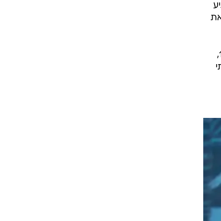
ע
את
ויניסיוס נמצא בקטאר לקראת המשחק מחר מול פאצ'וקה המקסיקנית בגביע הבין יבשתי (19:00,
י