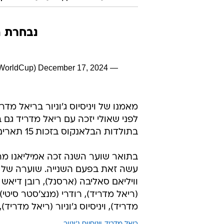
נבחרת הש
December 17, 2024
— FIFA World Cup (@FIFAWorldCup)
מאמנו של ויניסיוס ג'וניור בריאל מד
לפני שאולי יזכה עם ריאל מדריד גם 
בתולדות הבלאנקוס בזכות 15 תארים עם ריאל מדריד.
עשה זאת בפעם השנייה. שוערה של א
וויליאם סאליבה (ארסנל), רובן דיאש (
(ריאל מדריד), רודרי (מנצ'סטר סיטי)
מדריד), ויניסיוס ג'וניור (ריאל מדריד