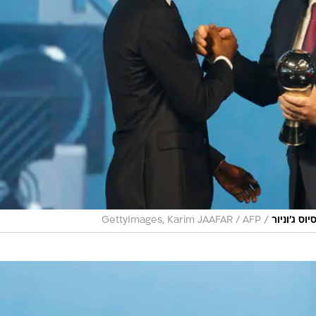
/
וס ג'וניור
GettyImages, Karim JAAFAR / AFP