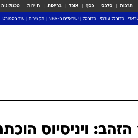
תרבות
סלבס
כסף
אוכל
בריאות
תיירות
טכנולוגיה
ראלי
כדורגל עולמי
כדורסל
ישראלים ב-NBA
תקצירים
עוד בספורט
ליגה אנגלית
ליגת העל
דני אבדיה
מונדיאל 2026
 העל
ליגה ספרדית
דאבל דריבל
NBA
נה
ליגה איטלקית
יורוליג וכדורסל אירופי
טבלאות
ו
ליגה גרמנית
ליגה לאומית
פודקאסטים
ליגה צרפתית
נבחרות ישראל בכדורסל
מסכמים מחזור
שראל
ליגת האלופות
כדורסל נשים
אבא של שבת
ית
הליגה האירופית
מעל הטבעת
דרום אמריקה
סערה בממלכה
טניס
טראש טוק
ספורט אמריקא
הזהב: ויניסיוס הוכתר
פוקר