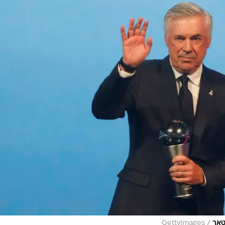
/
טאר
GettyImages