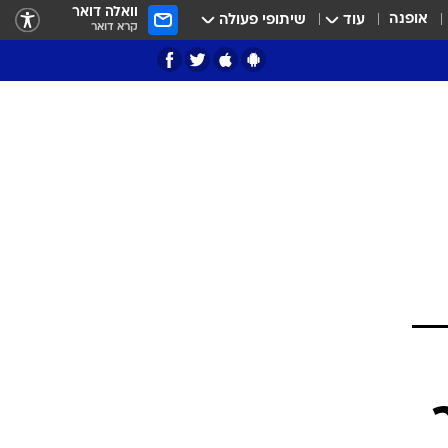
וואלה דואר
אופנה
עוד
שיתופי פעולה
קרא דואר
ציון 3
דאבל דריבל
י