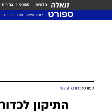
חדשות
ספורט
בחירות
ספורט
לוח תוצאות LIVE
כדורגל יש
ליגת העל Winner
סטט' ליגת
גביע המדי
גביע הטוט
שגרירים
נבחרות י
ליגה לאומ
ליגה א'
ספורט
/
כדורגל עולמי
התיקון לכדור 