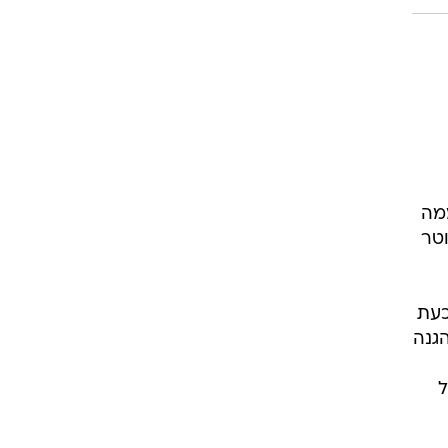
ממה
וטר
אנו מרטינס הארגנטינאי, שזכה בתואר אחרי המונדיאל ב-2022 וכעת
גנה
ל