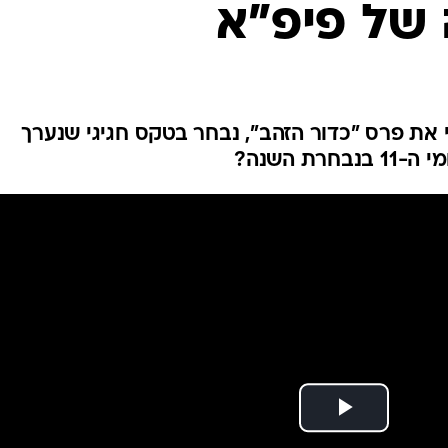
של פיפ"א
ענפים נוספים
לוח שידורים
החידה של ספור
ארכיון מדורים
כתבו לנו
י את פרס "כדור הזהב", נבחר בטקס חגיגי שנערך
ת השנה?