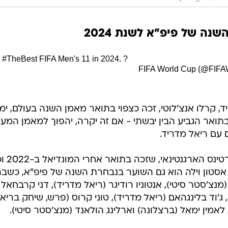
נה של פיפ"א לשנת 2024
#TheBest
FIFA Men's 11 in 2024. ?
ריד, קרלו אנצ'לוטי, זכה כצפוי בתואר מאמן השנה בעולם, י
בתואר הגביע הבין יבשתי - אם זה יקרה, יהפוך למאמן המע
בתואר שוער השנה זכה אמילי
סטון וילה הוא גם השוער בנבחרת השנה של פיפ"א, כשבה
מנצ'סטר סיטי), אנטוניו רודיגר (ריאל מדריד), דני קרבחאל
, ג'וד בלינגהאם (ריאל מדריד), טוני קרוס (פרש, שיחק בריא
), לאמין ימאל (ברצלונה) וארלינג הולאנד (מנצ'סטר סיטי).