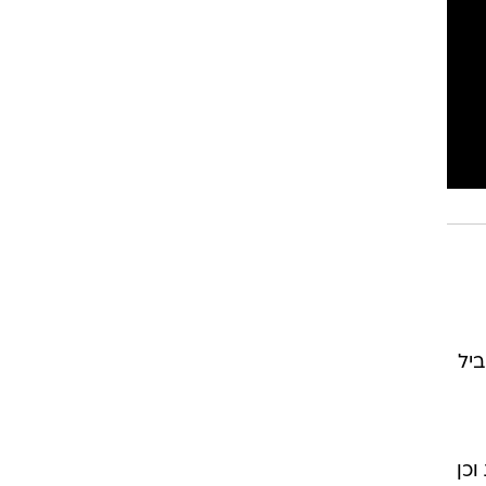
רוגבי וקריקט
גולף
ביליארד
תקצירים
יל
וכן